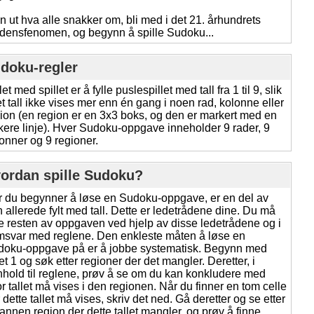
n ut hva alle snakker om, bli med i det 21. århundrets
densfenomen, og begynn å spille Sudoku...
doku-regler
et med spillet er å fylle puslespillet med tall fra 1 til 9, slik
et tall ikke vises mer enn én gang i noen rad, kolonne eller
ion (en region er en 3x3 boks, og den er markert med en
kere linje). Hver Sudoku-oppgave inneholder 9 rader, 9
onner og 9 regioner.
ordan spille Sudoku?
 du begynner å løse en Sudoku-oppgave, er en del av
 allerede fylt med tall. Dette er ledetrådene dine. Du må
le resten av oppgaven ved hjelp av disse ledetrådene og i
svar med reglene. Den enkleste måten å løse en
doku-oppgave på er å jobbe systematisk. Begynn med
let 1 og søk etter regioner der det mangler. Deretter, i
hold til reglene, prøv å se om du kan konkludere med
r tallet må vises i den regionen. Når du finner en tom celle
 dette tallet må vises, skriv det ned. Gå deretter og se etter
annen region der dette tallet mangler, og prøv å finne