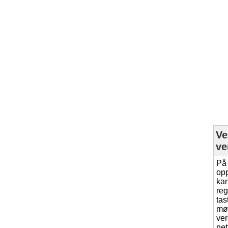
Ve
ve
På 
opp
kan
reg
tas
møt
ver
net