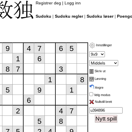
Registrer deg
|
Logg inn
Sudoku
|
Sudoku regler
|
Sudoku løser
|
Poengo
Innstillinger
Skriv ut
Løsning
Angre
Velg modus
Nullstill brett
Nytt spill