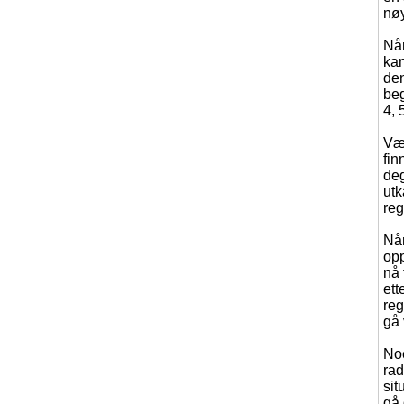
nøy
Når
kan
den
beg
4, 
Vær
fin
deg
utk
reg
Når
opp
nå 
ett
reg
gå 
Noe
rad
sit
gå 