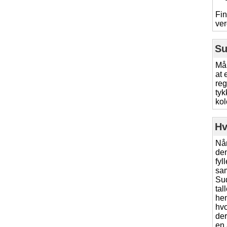
Fin
ver
Su
Mål
at 
reg
tyk
kol
Hv
Når
den
fyl
sam
Su
tal
hen
hvo
der
en 