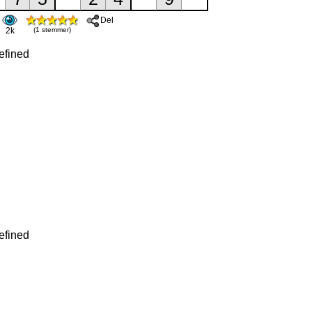
Del
2k
(1 stemmer)
efined
efined