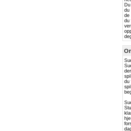
Du 
du 
de 
du 
ver
opp
deg
O
Sud
Sud
der
spi
du 
spi
beg
Sud
Stu
kla
hj
for
dag