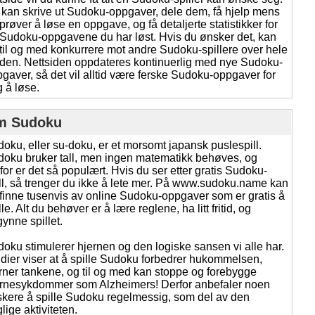
kan skrive ut Sudoku-oppgaver, dele dem, få hjelp mens
prøver å løse en oppgave, og få detaljerte statistikker for
Sudoku-oppgavene du har løst. Hvis du ønsker det, kan
til og med konkurrere mot andre Sudoku-spillere over hele
den. Nettsiden oppdateres kontinuerlig med nye Sudoku-
gaver, så det vil alltid være ferske Sudoku-oppgaver for
 å løse.
m Sudoku
oku, eller su-doku, er et morsomt japansk puslespill.
oku bruker tall, men ingen matematikk behøves, og
for er det så populært. Hvis du ser etter gratis Sudoku-
ll, så trenger du ikke å lete mer. På www.sudoku.name kan
finne tusenvis av online Sudoku-oppgaver som er gratis å
lle. Alt du behøver er å lære reglene, ha litt fritid, og
ynne spillet.
oku stimulerer hjernen og den logiske sansen vi alle har.
dier viser at å spille Sudoku forbedrer hukommelsen,
rner tankene, og til og med kan stoppe og forebygge
ernesykdommer som Alzheimers! Derfor anbefaler noen
skere å spille Sudoku regelmessig, som del av den
lige aktiviteten.