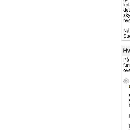
kol
det
sky
hve
Når
Su
Hv
På 
fun
ove