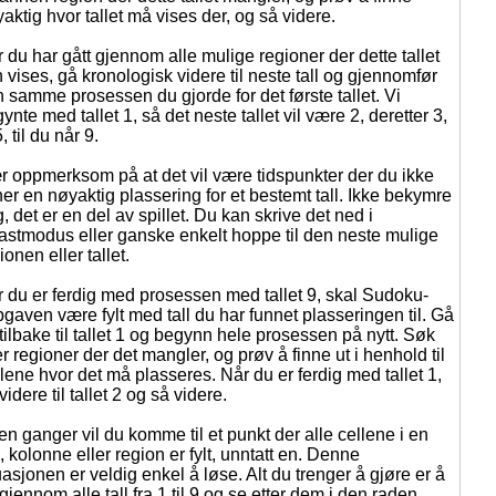
aktig hvor tallet må vises der, og så videre.
 du har gått gjennom alle mulige regioner der dette tallet
 vises, gå kronologisk videre til neste tall og gjennomfør
 samme prosessen du gjorde for det første tallet. Vi
ynte med tallet 1, så det neste tallet vil være 2, deretter 3,
5, til du når 9.
 oppmerksom på at det vil være tidspunkter der du ikke
ner en nøyaktig plassering for et bestemt tall. Ikke bekymre
, det er en del av spillet. Du kan skrive det ned i
astmodus eller ganske enkelt hoppe til den neste mulige
ionen eller tallet.
 du er ferdig med prosessen med tallet 9, skal Sudoku-
gaven være fylt med tall du har funnet plasseringen til. Gå
tilbake til tallet 1 og begynn hele prosessen på nytt. Søk
er regioner der det mangler, og prøv å finne ut i henhold til
lene hvor det må plasseres. Når du er ferdig med tallet 1,
videre til tallet 2 og så videre.
n ganger vil du komme til et punkt der alle cellene i en
, kolonne eller region er fylt, unntatt en. Denne
uasjonen er veldig enkel å løse. Alt du trenger å gjøre er å
gjennom alle tall fra 1 til 9 og se etter dem i den raden,