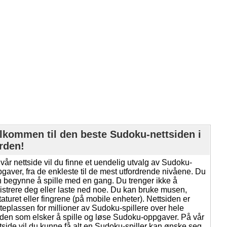
lkommen til den beste Sudoku-nettsiden i
rden!
vår nettside vil du finne et uendelig utvalg av Sudoku-
gaver, fra de enkleste til de mest utfordrende nivåene. Du
 begynne å spille med en gang. Du trenger ikke å
istrere deg eller laste ned noe. Du kan bruke musen,
taturet eller fingrene (på mobile enheter). Nettsiden er
eplassen for millioner av Sudoku-spillere over hele
den som elsker å spille og løse Sudoku-oppgaver. På vår
tside vil du kunne få alt en Sudoku-spiller kan ønske seg.