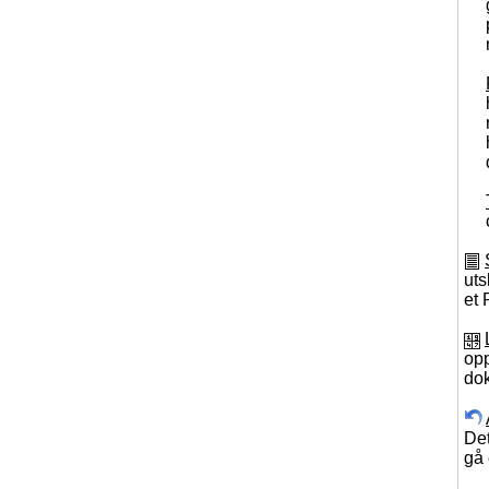
uts
et
op
dok
Det
gå 