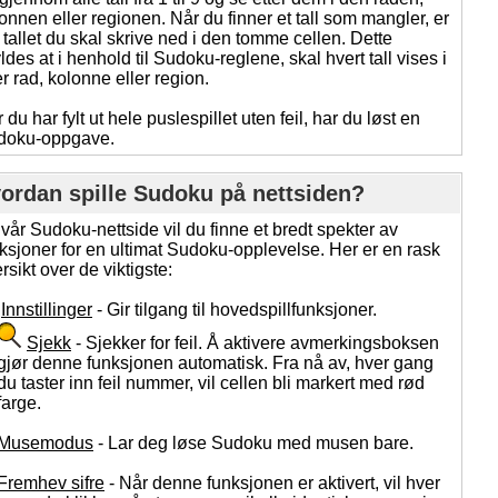
onnen eller regionen. Når du finner et tall som mangler, er
 tallet du skal skrive ned i den tomme cellen. Dette
ldes at i henhold til Sudoku-reglene, skal hvert tall vises i
r rad, kolonne eller region.
 du har fylt ut hele puslespillet uten feil, har du løst en
doku-oppgave.
ordan spille Sudoku på nettsiden?
vår Sudoku-nettside vil du finne et bredt spekter av
ksjoner for en ultimat Sudoku-opplevelse. Her er en rask
rsikt over de viktigste:
Innstillinger
- Gir tilgang til hovedspillfunksjoner.
Sjekk
- Sjekker for feil. Å aktivere avmerkingsboksen
gjør denne funksjonen automatisk. Fra nå av, hver gang
du taster inn feil nummer, vil cellen bli markert med rød
farge.
Musemodus
- Lar deg løse Sudoku med musen bare.
Fremhev sifre
- Når denne funksjonen er aktivert, vil hver