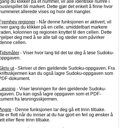
gang du klikker på et nummer, vil alle identiske numre i
puslespillet bli markert. Dette gjør det enkelt å finne hvor
nummeret allerede vises og hvor det mangler.
Fremhev regioner
- Når denne funksjonen er aktivert, vil
hver gang du klikker på en celle, umiddelbart markere
raden, kolonnen og regionen knyttet til den cellen. Dette
hjelper deg med å se alle tall og steder som påvirker
denne cellen.
Tidsmåler
- Viser hvor lang tid det tar deg å løse Sudoku-
oppgaven.
Skriv ut
- Skriver ut den gjeldende Sudoku-oppgaven. Fra
kriftsskjermen kan du også lagre Sudoku-oppgaven som
 PDF-dokument.
Løsning
- Viser løsningen for den gjeldende Sudoku-
pgaven. Du kan også lagre oppgaven som et PDF-
ument fra løsningsskjermen.
Angre
- Denne funksjonen lar deg gå ett trinn tilbake.
te er flott når du innser at du har gjort en feil og ønsker å
ett eller flere trinn tilbake.