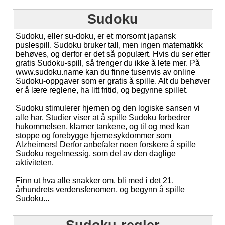
Sudoku
Sudoku, eller su-doku, er et morsomt japansk
puslespill. Sudoku bruker tall, men ingen matematikk
behøves, og derfor er det så populært. Hvis du ser etter
gratis Sudoku-spill, så trenger du ikke å lete mer. På
www.sudoku.name kan du finne tusenvis av online
Sudoku-oppgaver som er gratis å spille. Alt du behøver
er å lære reglene, ha litt fritid, og begynne spillet.
Sudoku stimulerer hjernen og den logiske sansen vi
alle har. Studier viser at å spille Sudoku forbedrer
hukommelsen, klarner tankene, og til og med kan
stoppe og forebygge hjernesykdommer som
Alzheimers! Derfor anbefaler noen forskere å spille
Sudoku regelmessig, som del av den daglige
aktiviteten.
Finn ut hva alle snakker om, bli med i det 21.
århundrets verdensfenomen, og begynn å spille
Sudoku...