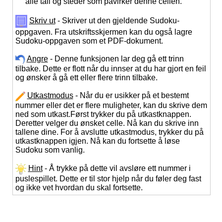
alle tall og steder som påvirker denne cellen.
Skriv ut
- Skriver ut den gjeldende Sudoku-
oppgaven. Fra utskriftsskjermen kan du også lagre
Sudoku-oppgaven som et PDF-dokument.
Angre
- Denne funksjonen lar deg gå ett trinn
tilbake. Dette er flott når du innser at du har gjort en feil
og ønsker å gå ett eller flere trinn tilbake.
Utkastmodus
- Når du er usikker på et bestemt
nummer eller det er flere muligheter, kan du skrive dem
ned som utkast.Først trykker du på utkastknappen.
Deretter velger du ønsket celle. Nå kan du skrive inn
tallene dine. For å avslutte utkastmodus, trykker du på
utkastknappen igjen. Nå kan du fortsette å løse
Sudoku som vanlig.
Hint
- Å trykke på dette vil avsløre ett nummer i
puslespillet. Dette er til stor hjelp når du føler deg fast
og ikke vet hvordan du skal fortsette.