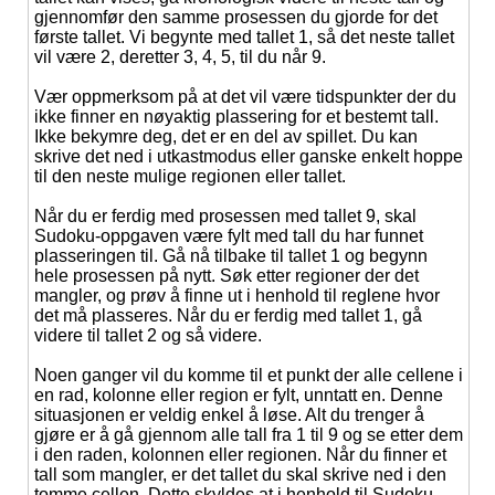
gjennomfør den samme prosessen du gjorde for det
første tallet. Vi begynte med tallet 1, så det neste tallet
vil være 2, deretter 3, 4, 5, til du når 9.
Vær oppmerksom på at det vil være tidspunkter der du
ikke finner en nøyaktig plassering for et bestemt tall.
Ikke bekymre deg, det er en del av spillet. Du kan
skrive det ned i utkastmodus eller ganske enkelt hoppe
til den neste mulige regionen eller tallet.
Når du er ferdig med prosessen med tallet 9, skal
Sudoku-oppgaven være fylt med tall du har funnet
plasseringen til. Gå nå tilbake til tallet 1 og begynn
hele prosessen på nytt. Søk etter regioner der det
mangler, og prøv å finne ut i henhold til reglene hvor
det må plasseres. Når du er ferdig med tallet 1, gå
videre til tallet 2 og så videre.
Noen ganger vil du komme til et punkt der alle cellene i
en rad, kolonne eller region er fylt, unntatt en. Denne
situasjonen er veldig enkel å løse. Alt du trenger å
gjøre er å gå gjennom alle tall fra 1 til 9 og se etter dem
i den raden, kolonnen eller regionen. Når du finner et
tall som mangler, er det tallet du skal skrive ned i den
tomme cellen. Dette skyldes at i henhold til Sudoku-