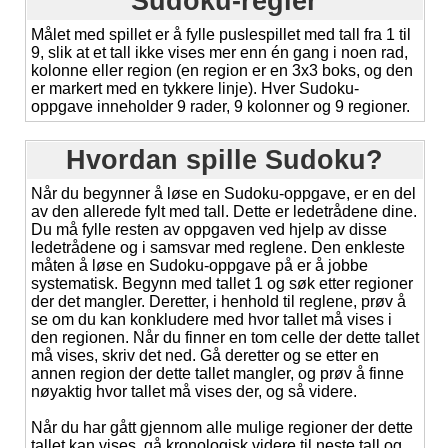
Sudoku-regler
Målet med spillet er å fylle puslespillet med tall fra 1 til
9, slik at et tall ikke vises mer enn én gang i noen rad,
kolonne eller region (en region er en 3x3 boks, og den
er markert med en tykkere linje). Hver Sudoku-
oppgave inneholder 9 rader, 9 kolonner og 9 regioner.
Hvordan spille Sudoku?
Når du begynner å løse en Sudoku-oppgave, er en del
av den allerede fylt med tall. Dette er ledetrådene dine.
Du må fylle resten av oppgaven ved hjelp av disse
ledetrådene og i samsvar med reglene. Den enkleste
måten å løse en Sudoku-oppgave på er å jobbe
systematisk. Begynn med tallet 1 og søk etter regioner
der det mangler. Deretter, i henhold til reglene, prøv å
se om du kan konkludere med hvor tallet må vises i
den regionen. Når du finner en tom celle der dette tallet
må vises, skriv det ned. Gå deretter og se etter en
annen region der dette tallet mangler, og prøv å finne
nøyaktig hvor tallet må vises der, og så videre.
Når du har gått gjennom alle mulige regioner der dette
tallet kan vises, gå kronologisk videre til neste tall og