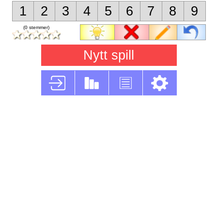
1
2
3
4
5
6
7
8
9
(0 stemmer)
Nytt spill