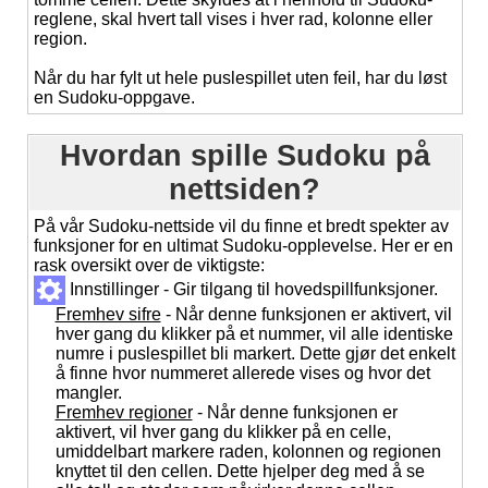
reglene, skal hvert tall vises i hver rad, kolonne eller
region.
Når du har fylt ut hele puslespillet uten feil, har du løst
en Sudoku-oppgave.
Hvordan spille Sudoku på
nettsiden?
På vår Sudoku-nettside vil du finne et bredt spekter av
funksjoner for en ultimat Sudoku-opplevelse. Her er en
rask oversikt over de viktigste:
Innstillinger - Gir tilgang til hovedspillfunksjoner.
Fremhev sifre
- Når denne funksjonen er aktivert, vil
hver gang du klikker på et nummer, vil alle identiske
numre i puslespillet bli markert. Dette gjør det enkelt
å finne hvor nummeret allerede vises og hvor det
mangler.
Fremhev regioner
- Når denne funksjonen er
aktivert, vil hver gang du klikker på en celle,
umiddelbart markere raden, kolonnen og regionen
knyttet til den cellen. Dette hjelper deg med å se