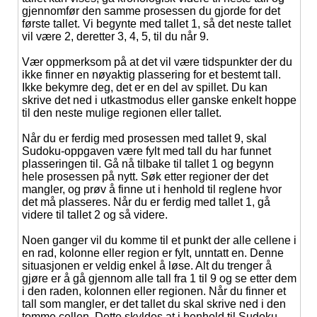
gjennomfør den samme prosessen du gjorde for det
første tallet. Vi begynte med tallet 1, så det neste tallet
vil være 2, deretter 3, 4, 5, til du når 9.
Vær oppmerksom på at det vil være tidspunkter der du
ikke finner en nøyaktig plassering for et bestemt tall.
Ikke bekymre deg, det er en del av spillet. Du kan
skrive det ned i utkastmodus eller ganske enkelt hoppe
til den neste mulige regionen eller tallet.
Når du er ferdig med prosessen med tallet 9, skal
Sudoku-oppgaven være fylt med tall du har funnet
plasseringen til. Gå nå tilbake til tallet 1 og begynn
hele prosessen på nytt. Søk etter regioner der det
mangler, og prøv å finne ut i henhold til reglene hvor
det må plasseres. Når du er ferdig med tallet 1, gå
videre til tallet 2 og så videre.
Noen ganger vil du komme til et punkt der alle cellene i
en rad, kolonne eller region er fylt, unntatt en. Denne
situasjonen er veldig enkel å løse. Alt du trenger å
gjøre er å gå gjennom alle tall fra 1 til 9 og se etter dem
i den raden, kolonnen eller regionen. Når du finner et
tall som mangler, er det tallet du skal skrive ned i den
tomme cellen. Dette skyldes at i henhold til Sudoku-