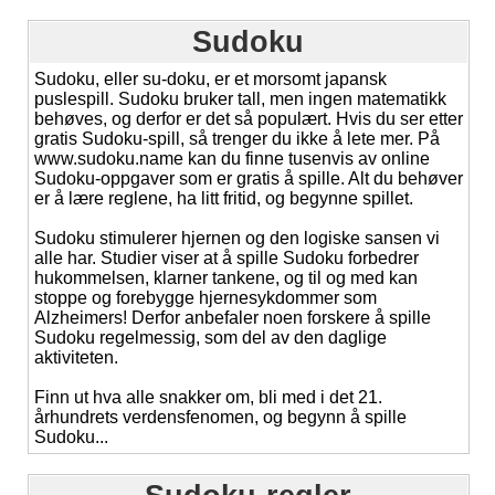
Sudoku
Sudoku, eller su-doku, er et morsomt japansk
puslespill. Sudoku bruker tall, men ingen matematikk
behøves, og derfor er det så populært. Hvis du ser etter
gratis Sudoku-spill, så trenger du ikke å lete mer. På
www.sudoku.name kan du finne tusenvis av online
Sudoku-oppgaver som er gratis å spille. Alt du behøver
er å lære reglene, ha litt fritid, og begynne spillet.
Sudoku stimulerer hjernen og den logiske sansen vi
alle har. Studier viser at å spille Sudoku forbedrer
hukommelsen, klarner tankene, og til og med kan
stoppe og forebygge hjernesykdommer som
Alzheimers! Derfor anbefaler noen forskere å spille
Sudoku regelmessig, som del av den daglige
aktiviteten.
Finn ut hva alle snakker om, bli med i det 21.
århundrets verdensfenomen, og begynn å spille
Sudoku...