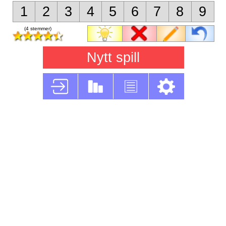
1
2
3
4
5
6
7
8
9
(4 stemmer)
Nytt spill