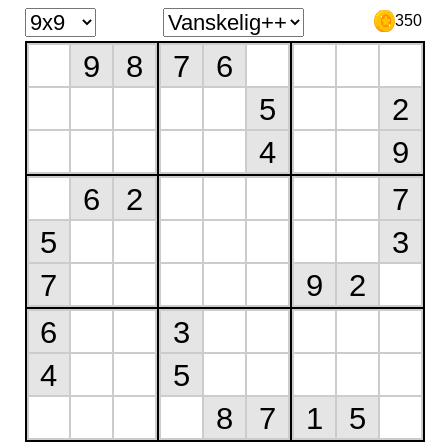
350
9
8
7
6
5
2
4
9
6
2
7
5
3
7
9
2
6
3
4
5
8
7
1
5