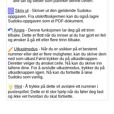
alle tall og steder som påvirker denne cellen.
Skriv ut
- Skriver ut den gjeldende Sudoku-
oppgaven. Fra utskriftsskjermen kan du også lagre
Sudoku-oppgaven som et PDF-dokument.
Angre
- Denne funksjonen lar deg gå ett trinn
tilbake. Dette er flott når du innser at du har gjort en feil
og ønsker å gå ett eller flere trinn tilbake.
Utkastmodus
- Når du er usikker på et bestemt
nummer eller det er flere muligheter, kan du skrive dem
ned som utkast.Først trykker du på utkastknappen.
Deretter velger du ønsket celle. Nå kan du skrive inn
tallene dine. For å avslutte utkastmodus, trykker du på
utkastknappen igjen. Nå kan du fortsette å løse
Sudoku som vanlig.
Hint
- Å trykke på dette vil avsløre ett nummer i
puslespillet. Dette er til stor hjelp når du føler deg fast
og ikke vet hvordan du skal fortsette.