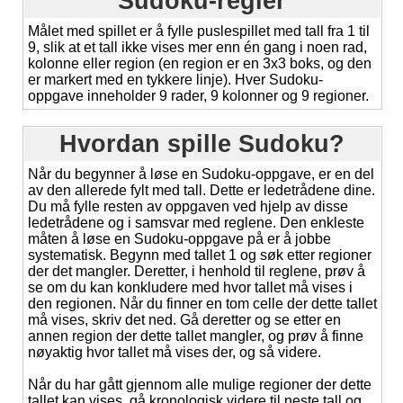
Sudoku-regler
Målet med spillet er å fylle puslespillet med tall fra 1 til
9, slik at et tall ikke vises mer enn én gang i noen rad,
kolonne eller region (en region er en 3x3 boks, og den
er markert med en tykkere linje). Hver Sudoku-
oppgave inneholder 9 rader, 9 kolonner og 9 regioner.
Hvordan spille Sudoku?
Når du begynner å løse en Sudoku-oppgave, er en del
av den allerede fylt med tall. Dette er ledetrådene dine.
Du må fylle resten av oppgaven ved hjelp av disse
ledetrådene og i samsvar med reglene. Den enkleste
måten å løse en Sudoku-oppgave på er å jobbe
systematisk. Begynn med tallet 1 og søk etter regioner
der det mangler. Deretter, i henhold til reglene, prøv å
se om du kan konkludere med hvor tallet må vises i
den regionen. Når du finner en tom celle der dette tallet
må vises, skriv det ned. Gå deretter og se etter en
annen region der dette tallet mangler, og prøv å finne
nøyaktig hvor tallet må vises der, og så videre.
Når du har gått gjennom alle mulige regioner der dette
tallet kan vises, gå kronologisk videre til neste tall og