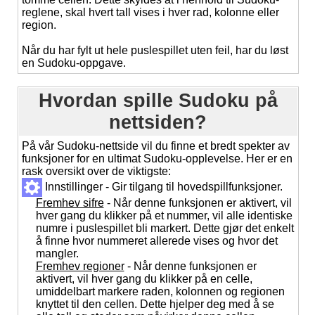
reglene, skal hvert tall vises i hver rad, kolonne eller
region.
Når du har fylt ut hele puslespillet uten feil, har du løst
en Sudoku-oppgave.
Hvordan spille Sudoku på
nettsiden?
På vår Sudoku-nettside vil du finne et bredt spekter av
funksjoner for en ultimat Sudoku-opplevelse. Her er en
rask oversikt over de viktigste:
Innstillinger - Gir tilgang til hovedspillfunksjoner.
Fremhev sifre
- Når denne funksjonen er aktivert, vil
hver gang du klikker på et nummer, vil alle identiske
numre i puslespillet bli markert. Dette gjør det enkelt
å finne hvor nummeret allerede vises og hvor det
mangler.
Fremhev regioner
- Når denne funksjonen er
aktivert, vil hver gang du klikker på en celle,
umiddelbart markere raden, kolonnen og regionen
knyttet til den cellen. Dette hjelper deg med å se