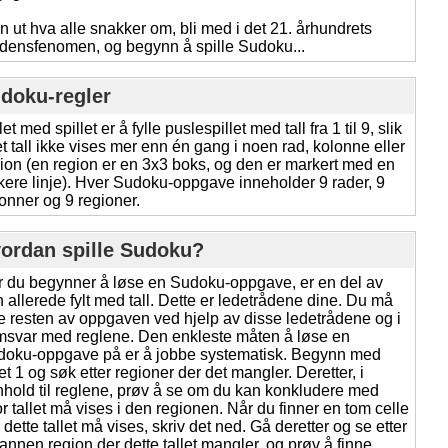
n ut hva alle snakker om, bli med i det 21. århundrets
densfenomen, og begynn å spille Sudoku...
doku-regler
et med spillet er å fylle puslespillet med tall fra 1 til 9, slik
et tall ikke vises mer enn én gang i noen rad, kolonne eller
ion (en region er en 3x3 boks, og den er markert med en
kere linje). Hver Sudoku-oppgave inneholder 9 rader, 9
onner og 9 regioner.
ordan spille Sudoku?
 du begynner å løse en Sudoku-oppgave, er en del av
 allerede fylt med tall. Dette er ledetrådene dine. Du må
le resten av oppgaven ved hjelp av disse ledetrådene og i
svar med reglene. Den enkleste måten å løse en
doku-oppgave på er å jobbe systematisk. Begynn med
let 1 og søk etter regioner der det mangler. Deretter, i
hold til reglene, prøv å se om du kan konkludere med
r tallet må vises i den regionen. Når du finner en tom celle
 dette tallet må vises, skriv det ned. Gå deretter og se etter
annen region der dette tallet mangler, og prøv å finne