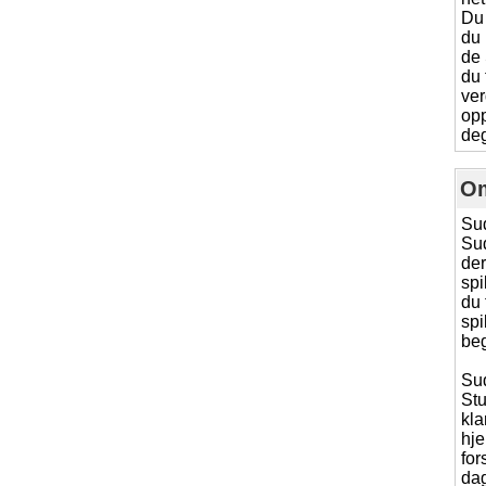
Du 
du 
de 
du 
ver
opp
deg
O
Sud
Sud
der
spi
du 
spi
beg
Sud
Stu
kla
hj
for
dag