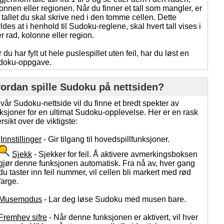
onnen eller regionen. Når du finner et tall som mangler, er
 tallet du skal skrive ned i den tomme cellen. Dette
ldes at i henhold til Sudoku-reglene, skal hvert tall vises i
r rad, kolonne eller region.
 du har fylt ut hele puslespillet uten feil, har du løst en
doku-oppgave.
ordan spille Sudoku på nettsiden?
vår Sudoku-nettside vil du finne et bredt spekter av
ksjoner for en ultimat Sudoku-opplevelse. Her er en rask
rsikt over de viktigste:
Innstillinger
- Gir tilgang til hovedspillfunksjoner.
Sjekk
- Sjekker for feil. Å aktivere avmerkingsboksen
gjør denne funksjonen automatisk. Fra nå av, hver gang
du taster inn feil nummer, vil cellen bli markert med rød
farge.
Musemodus
- Lar deg løse Sudoku med musen bare.
Fremhev sifre
- Når denne funksjonen er aktivert, vil hver