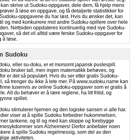
kan skrive ut Sudoku-oppgaver, dele dem, få hjelp mens
prøver å løse en oppgave, og få detaljerte statistikker for
Sudoku-oppgavene du har løst. Hvis du ønsker det, kan
til og med konkurrere mot andre Sudoku-spillere over hele
den. Nettsiden oppdateres kontinuerlig med nye Sudoku-
gaver, så det vil alltid være ferske Sudoku-oppgaver for
 å løse.
m Sudoku
oku, eller su-doku, er et morsomt japansk puslespill.
oku bruker tall, men ingen matematikk behøves, og
for er det så populært. Hvis du ser etter gratis Sudoku-
ll, så trenger du ikke å lete mer. På www.sudoku.name kan
finne tusenvis av online Sudoku-oppgaver som er gratis å
lle. Alt du behøver er å lære reglene, ha litt fritid, og
ynne spillet.
oku stimulerer hjernen og den logiske sansen vi alle har.
dier viser at å spille Sudoku forbedrer hukommelsen,
rner tankene, og til og med kan stoppe og forebygge
ernesykdommer som Alzheimers! Derfor anbefaler noen
skere å spille Sudoku regelmessig, som del av den
lige aktiviteten.