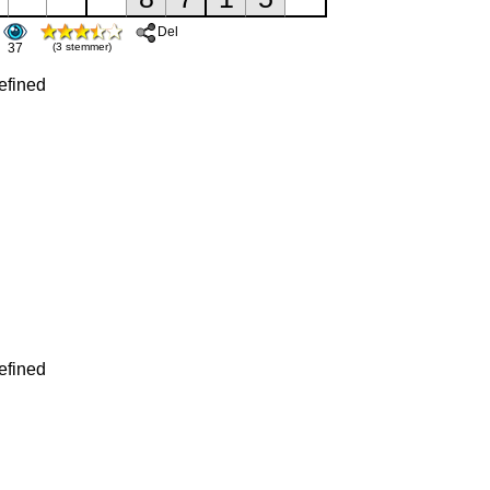
Del
37
(3 stemmer)
efined
efined