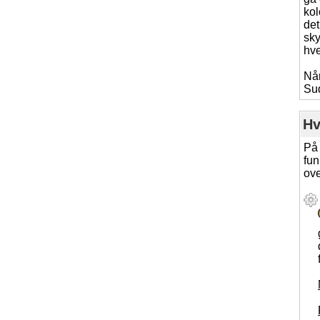
kol
det
sky
hve
Når
Su
Hv
På 
fun
ove