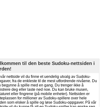
lkommen til den beste Sudoku-nettsiden i
rden!
vår nettside vil du finne et uendelig utvalg av Sudoku-
gaver, fra de enkleste til de mest utfordrende nivåene. Du
 begynne å spille med en gang. Du trenger ikke å
istrere deg eller laste ned noe. Du kan bruke musen,
taturet eller fingrene (på mobile enheter). Nettsiden er
eplassen for millioner av Sudoku-spillere over hele
den som elsker å spille og løse Sudoku-oppgaver. På vår
tside vil du kunne få alt en Sudoku-spiller kan ønske seg.