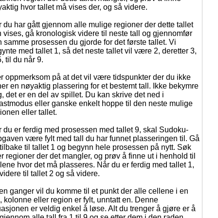
aktig hvor tallet må vises der, og så videre.
 du har gått gjennom alle mulige regioner der dette tallet
 vises, gå kronologisk videre til neste tall og gjennomfør
 samme prosessen du gjorde for det første tallet. Vi
ynte med tallet 1, så det neste tallet vil være 2, deretter 3,
5, til du når 9.
 oppmerksom på at det vil være tidspunkter der du ikke
ner en nøyaktig plassering for et bestemt tall. Ikke bekymre
, det er en del av spillet. Du kan skrive det ned i
astmodus eller ganske enkelt hoppe til den neste mulige
ionen eller tallet.
 du er ferdig med prosessen med tallet 9, skal Sudoku-
gaven være fylt med tall du har funnet plasseringen til. Gå
tilbake til tallet 1 og begynn hele prosessen på nytt. Søk
er regioner der det mangler, og prøv å finne ut i henhold til
lene hvor det må plasseres. Når du er ferdig med tallet 1,
videre til tallet 2 og så videre.
n ganger vil du komme til et punkt der alle cellene i en
, kolonne eller region er fylt, unntatt en. Denne
uasjonen er veldig enkel å løse. Alt du trenger å gjøre er å
gjennom alle tall fra 1 til 9 og se etter dem i den raden,