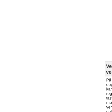
Ve
ve
På 
opp
kan
reg
tas
møt
ver
net