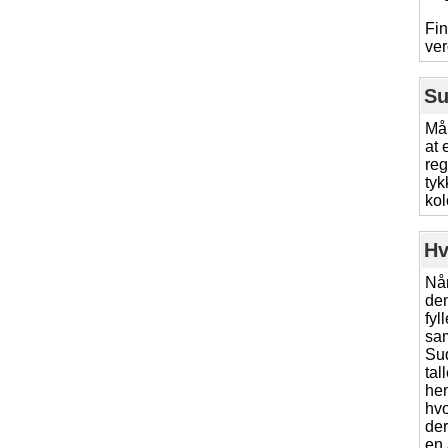
Fin
ver
Su
Mål
at 
reg
tyk
kol
Hv
Når
den
fyl
sam
Su
tal
hen
hvo
der
en 