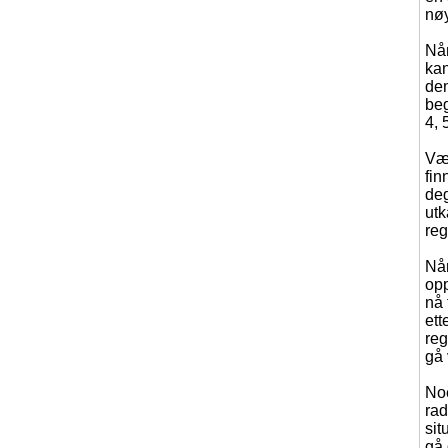
nøy
Når
kan
den
beg
4, 
Vær
fin
deg
utk
reg
Når
opp
nå 
ett
reg
gå 
Noe
rad
sit
gå 