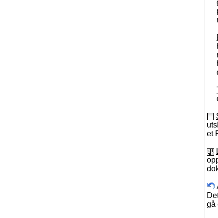
uts
et
op
dok
Det
gå 