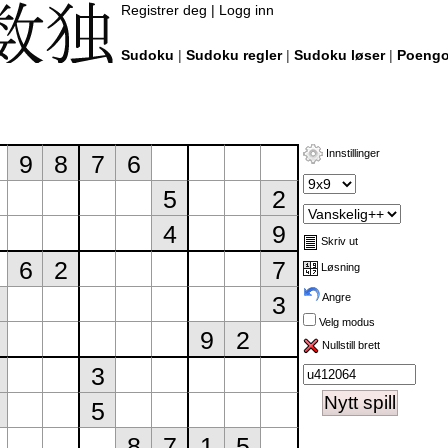
Registrer deg
|
Logg inn
Sudoku
|
Sudoku regler
|
Sudoku løser
|
Poengo
Innstillinger
Skriv ut
Løsning
Angre
Velg modus
Nullstill brett
Nytt spill