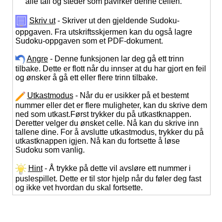
alle tall og steder som påvirker denne cellen.
Skriv ut
- Skriver ut den gjeldende Sudoku-
oppgaven. Fra utskriftsskjermen kan du også lagre
Sudoku-oppgaven som et PDF-dokument.
Angre
- Denne funksjonen lar deg gå ett trinn
tilbake. Dette er flott når du innser at du har gjort en feil
og ønsker å gå ett eller flere trinn tilbake.
Utkastmodus
- Når du er usikker på et bestemt
nummer eller det er flere muligheter, kan du skrive dem
ned som utkast.Først trykker du på utkastknappen.
Deretter velger du ønsket celle. Nå kan du skrive inn
tallene dine. For å avslutte utkastmodus, trykker du på
utkastknappen igjen. Nå kan du fortsette å løse
Sudoku som vanlig.
Hint
- Å trykke på dette vil avsløre ett nummer i
puslespillet. Dette er til stor hjelp når du føler deg fast
og ikke vet hvordan du skal fortsette.