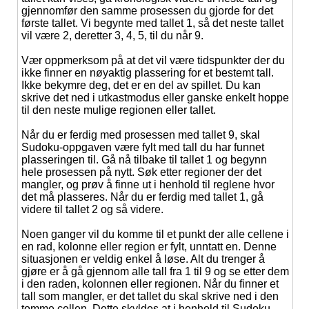
gjennomfør den samme prosessen du gjorde for det
første tallet. Vi begynte med tallet 1, så det neste tallet
vil være 2, deretter 3, 4, 5, til du når 9.
Vær oppmerksom på at det vil være tidspunkter der du
ikke finner en nøyaktig plassering for et bestemt tall.
Ikke bekymre deg, det er en del av spillet. Du kan
skrive det ned i utkastmodus eller ganske enkelt hoppe
til den neste mulige regionen eller tallet.
Når du er ferdig med prosessen med tallet 9, skal
Sudoku-oppgaven være fylt med tall du har funnet
plasseringen til. Gå nå tilbake til tallet 1 og begynn
hele prosessen på nytt. Søk etter regioner der det
mangler, og prøv å finne ut i henhold til reglene hvor
det må plasseres. Når du er ferdig med tallet 1, gå
videre til tallet 2 og så videre.
Noen ganger vil du komme til et punkt der alle cellene i
en rad, kolonne eller region er fylt, unntatt en. Denne
situasjonen er veldig enkel å løse. Alt du trenger å
gjøre er å gå gjennom alle tall fra 1 til 9 og se etter dem
i den raden, kolonnen eller regionen. Når du finner et
tall som mangler, er det tallet du skal skrive ned i den
tomme cellen. Dette skyldes at i henhold til Sudoku-