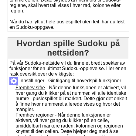
reglene, skal hvert tall vises i hver rad, kolonne eller
region.
Når du har fylt ut hele puslespillet uten feil, har du løst
en Sudoku-oppgave.
Hvordan spille Sudoku på
nettsiden?
På vår Sudoku-nettside vil du finne et bredt spekter av
funksjoner for en ultimat Sudoku-opplevelse. Her er en
rask oversikt over de viktigste:
Innstillinger - Gir tilgang til hovedspillfunksjoner.
Fremhev sifre
- Når denne funksjonen er aktivert, vil
hver gang du klikker på et nummer, vil alle identiske
numre i puslespillet bli markert. Dette gjør det enkelt
å finne hvor nummeret allerede vises og hvor det
mangler.
Fremhev regioner
- Når denne funksjonen er
aktivert, vil hver gang du klikker på en celle,
umiddelbart markere raden, kolonnen og regionen
knyttet til den cellen. Dette hjelper deg med å se