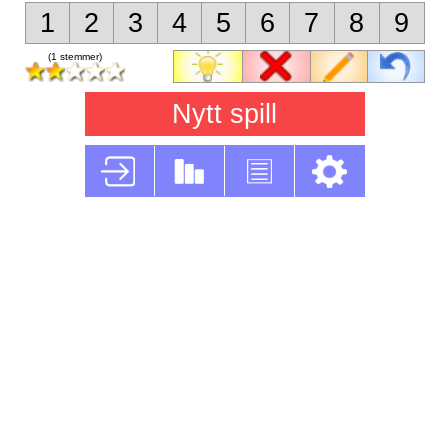
1
2
3
4
5
6
7
8
9
(1 stemmer)
Nytt spill