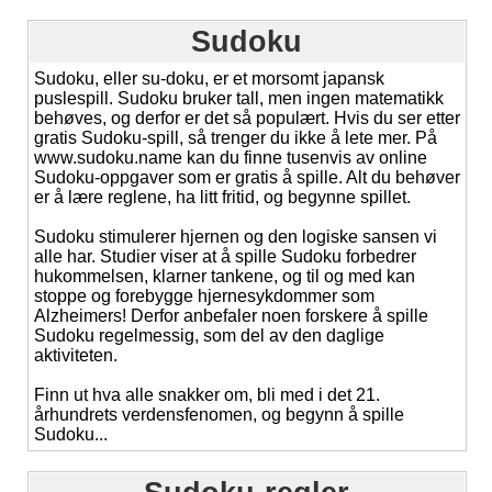
Sudoku
Sudoku, eller su-doku, er et morsomt japansk
puslespill. Sudoku bruker tall, men ingen matematikk
behøves, og derfor er det så populært. Hvis du ser etter
gratis Sudoku-spill, så trenger du ikke å lete mer. På
www.sudoku.name kan du finne tusenvis av online
Sudoku-oppgaver som er gratis å spille. Alt du behøver
er å lære reglene, ha litt fritid, og begynne spillet.
Sudoku stimulerer hjernen og den logiske sansen vi
alle har. Studier viser at å spille Sudoku forbedrer
hukommelsen, klarner tankene, og til og med kan
stoppe og forebygge hjernesykdommer som
Alzheimers! Derfor anbefaler noen forskere å spille
Sudoku regelmessig, som del av den daglige
aktiviteten.
Finn ut hva alle snakker om, bli med i det 21.
århundrets verdensfenomen, og begynn å spille
Sudoku...