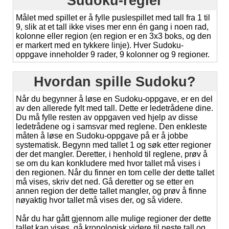
Sudoku-regler
Målet med spillet er å fylle puslespillet med tall fra 1 til
9, slik at et tall ikke vises mer enn én gang i noen rad,
kolonne eller region (en region er en 3x3 boks, og den
er markert med en tykkere linje). Hver Sudoku-
oppgave inneholder 9 rader, 9 kolonner og 9 regioner.
Hvordan spille Sudoku?
Når du begynner å løse en Sudoku-oppgave, er en del
av den allerede fylt med tall. Dette er ledetrådene dine.
Du må fylle resten av oppgaven ved hjelp av disse
ledetrådene og i samsvar med reglene. Den enkleste
måten å løse en Sudoku-oppgave på er å jobbe
systematisk. Begynn med tallet 1 og søk etter regioner
der det mangler. Deretter, i henhold til reglene, prøv å
se om du kan konkludere med hvor tallet må vises i
den regionen. Når du finner en tom celle der dette tallet
må vises, skriv det ned. Gå deretter og se etter en
annen region der dette tallet mangler, og prøv å finne
nøyaktig hvor tallet må vises der, og så videre.
Når du har gått gjennom alle mulige regioner der dette
tallet kan vises, gå kronologisk videre til neste tall og