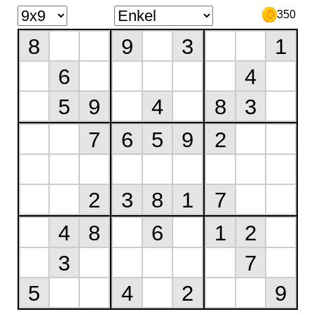
350
8
9
3
1
6
4
5
9
4
8
3
7
6
5
9
2
2
3
8
1
7
4
8
6
1
2
3
7
5
4
2
9