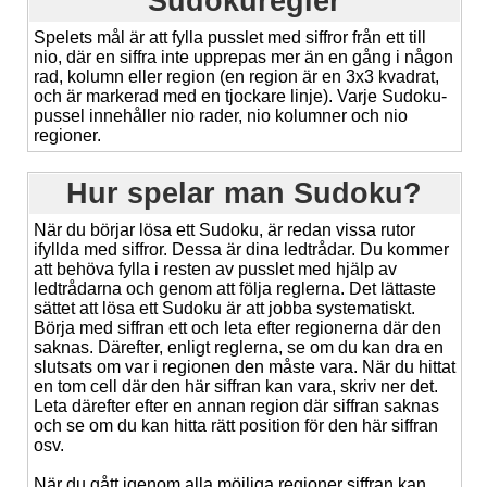
Sudokuregler
Spelets mål är att fylla pusslet med siffror från ett till
nio, där en siffra inte upprepas mer än en gång i någon
rad, kolumn eller region (en region är en 3x3 kvadrat,
och är markerad med en tjockare linje). Varje Sudoku-
pussel innehåller nio rader, nio kolumner och nio
regioner.
Hur spelar man Sudoku?
När du börjar lösa ett Sudoku, är redan vissa rutor
ifyllda med siffror. Dessa är dina ledtrådar. Du kommer
att behöva fylla i resten av pusslet med hjälp av
ledtrådarna och genom att följa reglerna. Det lättaste
sättet att lösa ett Sudoku är att jobba systematiskt.
Börja med siffran ett och leta efter regionerna där den
saknas. Därefter, enligt reglerna, se om du kan dra en
slutsats om var i regionen den måste vara. När du hittat
en tom cell där den här siffran kan vara, skriv ner det.
Leta därefter efter en annan region där siffran saknas
och se om du kan hitta rätt position för den här siffran
osv.
När du gått igenom alla möjliga regioner siffran kan