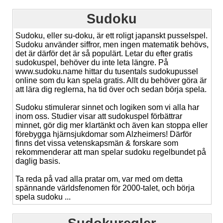
Sudoku
Sudoku, eller su-doku, är ett roligt japanskt pusselspel.
Sudoku använder siffror, men ingen matematik behövs,
det är därför det är så populärt. Letar du efter gratis
sudokuspel, behöver du inte leta längre. På
www.sudoku.name hittar du tusentals sudokupussel
online som du kan spela gratis. Allt du behöver göra är
att lära dig reglerna, ha tid över och sedan börja spela.
Sudoku stimulerar sinnet och logiken som vi alla har
inom oss. Studier visar att sudokuspel förbättrar
minnet, gör dig mer klartänkt och även kan stoppa eller
förebygga hjärnsjukdomar som Alzheimers! Därför
finns det vissa vetenskapsmän & forskare som
rekommenderar att man spelar sudoku regelbundet på
daglig basis.
Ta reda på vad alla pratar om, var med om detta
spännande världsfenomen för 2000-talet, och börja
spela sudoku ...