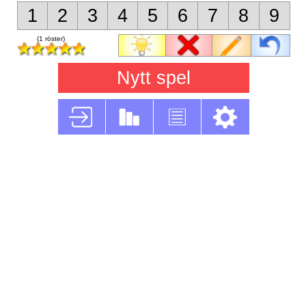
1
2
3
4
5
6
7
8
9
(1 röster)
Nytt spel