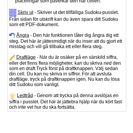
placeringar som påverkar den här cellen.
Skriv ut
- Skriver ut det tillfälliga Sudoku-pusslet.
Från sidan för utskrift kan du även spara ditt Sudoku
som ett PDF-dokument.
Ångra
- Den här funktionen låter dig ångra dig ett
steg. Det här är jättesmidigt när du inser att du gjort ett
misstag och vill gå tillbaka ett eller flera steg.
Draftläge
- När du är osäker på en särskild siffra,
eller det finns flera möjligheter, kan du skriva ned den
som en draft.Tryck först på draftknappen. Välj sedan
din cell. Du kan nu skriva in siffror. För att avsluta
draftläge, tryck på draftknappen igen. Nu kan du lösa
ditt Sudoku som vanligt.
Ledtråd
- Genom att trycka på denna avslöjas en
siffra i pusslet. Det här är jättebra hjälp när du kört fast
och inte vet hur du ska fortsätta.