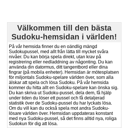
Välkommen till den bästa
Sudoku-hemsidan i världen!
På vår hemsida finner du en oändlig mängd
Sudokupussel, med allt från lätta till mycket svåra
nivåer. Du kan börja spela direkt, utan krav på
registrering eller nedladdning av någonting. Du kan
använda din datormus, ditt tangentbord eller dina
fingrar (på mobila enheter). Hemsidan är mötesplatsen
för miljontals Sudoku-spelare världen över, som alla
älskar att spela och lösa Sudoku. På vår hemsida
kommer du hitta allt en Sudoku-spelare kan önska sig.
Du kan skriva ut Sudoku-pussel, dela dem, få hjälp
under tiden du löser ett pussel och få detaljerad
statistik över de Sudoku-pussel du har lyckats lösa.
Om du vill kan du också spela mot andra Sudoku-
lösare världen över. Hemsidan uppdateras konstant
med nya Sudoku-pussel, så det finns alltid nya, roliga
Sudokun för dig att lösa.