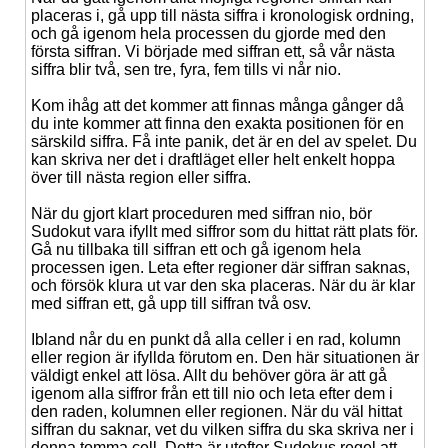
placeras i, gå upp till nästa siffra i kronologisk ordning,
och gå igenom hela processen du gjorde med den
första siffran. Vi började med siffran ett, så vår nästa
siffra blir två, sen tre, fyra, fem tills vi når nio.
Kom ihåg att det kommer att finnas många gånger då
du inte kommer att finna den exakta positionen för en
särskild siffra. Få inte panik, det är en del av spelet. Du
kan skriva ner det i draftläget eller helt enkelt hoppa
över till nästa region eller siffra.
När du gjort klart proceduren med siffran nio, bör
Sudokut vara ifyllt med siffror som du hittat rätt plats för.
Gå nu tillbaka till siffran ett och gå igenom hela
processen igen. Leta efter regioner där siffran saknas,
och försök klura ut var den ska placeras. När du är klar
med siffran ett, gå upp till siffran två osv.
Ibland når du en punkt då alla celler i en rad, kolumn
eller region är ifyllda förutom en. Den här situationen är
väldigt enkel att lösa. Allt du behöver göra är att gå
igenom alla siffror från ett till nio och leta efter dem i
den raden, kolumnen eller regionen. När du väl hittat
siffran du saknar, vet du vilken siffra du ska skriva ner i
denna tomma cell. Detta är utefter Sudokus regel att