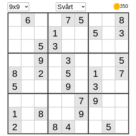
350
6
7
5
8
1
5
3
5
3
9
3
5
8
2
5
1
7
5
9
3
7
9
1
8
9
2
8
4
5