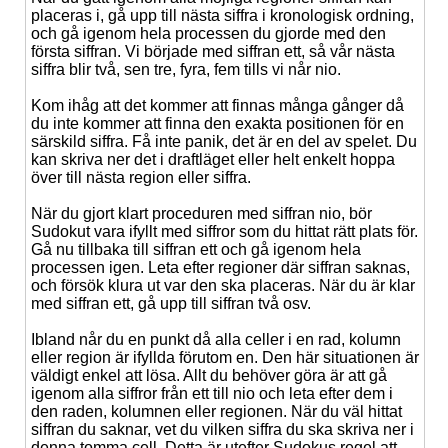
placeras i, gå upp till nästa siffra i kronologisk ordning,
och gå igenom hela processen du gjorde med den
första siffran. Vi började med siffran ett, så vår nästa
siffra blir två, sen tre, fyra, fem tills vi når nio.
Kom ihåg att det kommer att finnas många gånger då
du inte kommer att finna den exakta positionen för en
särskild siffra. Få inte panik, det är en del av spelet. Du
kan skriva ner det i draftläget eller helt enkelt hoppa
över till nästa region eller siffra.
När du gjort klart proceduren med siffran nio, bör
Sudokut vara ifyllt med siffror som du hittat rätt plats för.
Gå nu tillbaka till siffran ett och gå igenom hela
processen igen. Leta efter regioner där siffran saknas,
och försök klura ut var den ska placeras. När du är klar
med siffran ett, gå upp till siffran två osv.
Ibland når du en punkt då alla celler i en rad, kolumn
eller region är ifyllda förutom en. Den här situationen är
väldigt enkel att lösa. Allt du behöver göra är att gå
igenom alla siffror från ett till nio och leta efter dem i
den raden, kolumnen eller regionen. När du väl hittat
siffran du saknar, vet du vilken siffra du ska skriva ner i
denna tomma cell. Detta är utefter Sudokus regel att