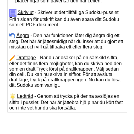
placeringar som påverkar den här cellen.
Skriv ut
- Skriver ut det tillfälliga Sudoku-pusslet.
Från sidan för utskrift kan du även spara ditt Sudoku
som ett PDF-dokument.
Ångra
- Den här funktionen låter dig ångra dig ett
steg. Det här är jättesmidigt när du inser att du gjort ett
misstag och vill gå tillbaka ett eller flera steg.
Draftläge
- När du är osäker på en särskild siffra,
eller det finns flera möjligheter, kan du skriva ned den
som en draft.Tryck först på draftknappen. Välj sedan
din cell. Du kan nu skriva in siffror. För att avsluta
draftläge, tryck på draftknappen igen. Nu kan du lösa
ditt Sudoku som vanligt.
Ledtråd
- Genom att trycka på denna avslöjas en
siffra i pusslet. Det här är jättebra hjälp när du kört fast
och inte vet hur du ska fortsätta.