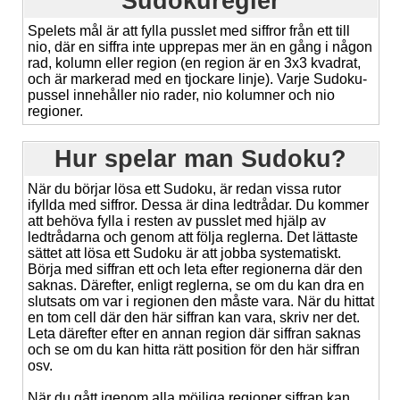
Sudokuregler
Spelets mål är att fylla pusslet med siffror från ett till
nio, där en siffra inte upprepas mer än en gång i någon
rad, kolumn eller region (en region är en 3x3 kvadrat,
och är markerad med en tjockare linje). Varje Sudoku-
pussel innehåller nio rader, nio kolumner och nio
regioner.
Hur spelar man Sudoku?
När du börjar lösa ett Sudoku, är redan vissa rutor
ifyllda med siffror. Dessa är dina ledtrådar. Du kommer
att behöva fylla i resten av pusslet med hjälp av
ledtrådarna och genom att följa reglerna. Det lättaste
sättet att lösa ett Sudoku är att jobba systematiskt.
Börja med siffran ett och leta efter regionerna där den
saknas. Därefter, enligt reglerna, se om du kan dra en
slutsats om var i regionen den måste vara. När du hittat
en tom cell där den här siffran kan vara, skriv ner det.
Leta därefter efter en annan region där siffran saknas
och se om du kan hitta rätt position för den här siffran
osv.
När du gått igenom alla möjliga regioner siffran kan