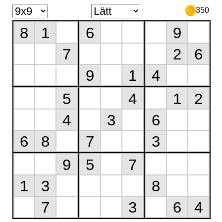
350
8
1
6
9
7
2
6
9
1
4
5
4
1
2
4
3
6
6
8
7
3
9
5
7
1
3
8
7
3
6
4