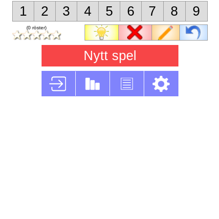
1
2
3
4
5
6
7
8
9
(0 röster)
Nytt spel