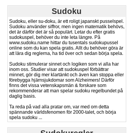
Sudoku
Sudoku, eller su-doku, är ett roligt japanskt pusselspel.
Sudoku använder siffror, men ingen matematik behövs,
det är därför det är så populärt. Letar du efter gratis
sudokuspel, behöver du inte leta längre. På
www.sudoku.name hittar du tusentals sudokupussel
online som du kan spela gratis. Allt du behöver göra är
att lära dig reglerna, ha tid över och sedan börja spela.
Sudoku stimulerar sinnet och logiken som vi alla har
inom oss. Studier visar att sudokuspel förbättrar
minnet, gör dig mer klartänkt och även kan stoppa eller
förebygga hjärnsjukdomar som Alzheimers! Därför
finns det vissa vetenskapsmän & forskare som
rekommenderar att man spelar sudoku regelbundet på
daglig basis.
Ta reda på vad alla pratar om, var med om detta
spännande världsfenomen för 2000-talet, och börja
spela sudoku ...