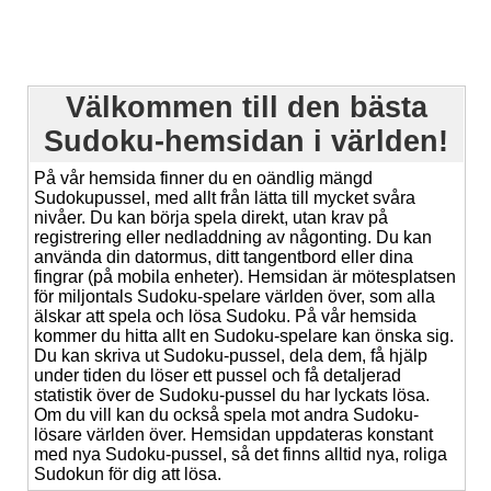
Välkommen till den bästa
Sudoku-hemsidan i världen!
På vår hemsida finner du en oändlig mängd
Sudokupussel, med allt från lätta till mycket svåra
nivåer. Du kan börja spela direkt, utan krav på
registrering eller nedladdning av någonting. Du kan
använda din datormus, ditt tangentbord eller dina
fingrar (på mobila enheter). Hemsidan är mötesplatsen
för miljontals Sudoku-spelare världen över, som alla
älskar att spela och lösa Sudoku. På vår hemsida
kommer du hitta allt en Sudoku-spelare kan önska sig.
Du kan skriva ut Sudoku-pussel, dela dem, få hjälp
under tiden du löser ett pussel och få detaljerad
statistik över de Sudoku-pussel du har lyckats lösa.
Om du vill kan du också spela mot andra Sudoku-
lösare världen över. Hemsidan uppdateras konstant
med nya Sudoku-pussel, så det finns alltid nya, roliga
Sudokun för dig att lösa.