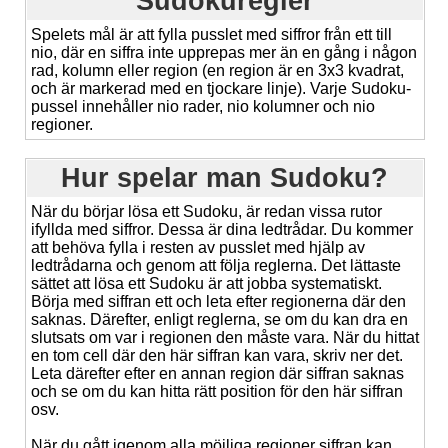
Sudokuregler
Spelets mål är att fylla pusslet med siffror från ett till
nio, där en siffra inte upprepas mer än en gång i någon
rad, kolumn eller region (en region är en 3x3 kvadrat,
och är markerad med en tjockare linje). Varje Sudoku-
pussel innehåller nio rader, nio kolumner och nio
regioner.
Hur spelar man Sudoku?
När du börjar lösa ett Sudoku, är redan vissa rutor
ifyllda med siffror. Dessa är dina ledtrådar. Du kommer
att behöva fylla i resten av pusslet med hjälp av
ledtrådarna och genom att följa reglerna. Det lättaste
sättet att lösa ett Sudoku är att jobba systematiskt.
Börja med siffran ett och leta efter regionerna där den
saknas. Därefter, enligt reglerna, se om du kan dra en
slutsats om var i regionen den måste vara. När du hittat
en tom cell där den här siffran kan vara, skriv ner det.
Leta därefter efter en annan region där siffran saknas
och se om du kan hitta rätt position för den här siffran
osv.
När du gått igenom alla möjliga regioner siffran kan