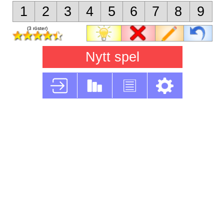
1
2
3
4
5
6
7
8
9
(3 röster)
Nytt spel