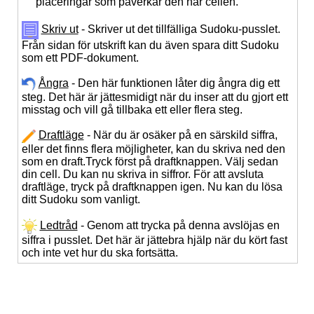
placeringar som påverkar den här cellen.
Skriv ut
- Skriver ut det tillfälliga Sudoku-pusslet.
Från sidan för utskrift kan du även spara ditt Sudoku
som ett PDF-dokument.
Ångra
- Den här funktionen låter dig ångra dig ett
steg. Det här är jättesmidigt när du inser att du gjort ett
misstag och vill gå tillbaka ett eller flera steg.
Draftläge
- När du är osäker på en särskild siffra,
eller det finns flera möjligheter, kan du skriva ned den
som en draft.Tryck först på draftknappen. Välj sedan
din cell. Du kan nu skriva in siffror. För att avsluta
draftläge, tryck på draftknappen igen. Nu kan du lösa
ditt Sudoku som vanligt.
Ledtråd
- Genom att trycka på denna avslöjas en
siffra i pusslet. Det här är jättebra hjälp när du kört fast
och inte vet hur du ska fortsätta.