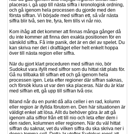
placeras i, gå upp till nästa siffra i kronologisk ordning,
och gå igenom hela processen du gjorde med den
första siffran. Vi började med siffran ett, så vår nästa
siffra blir två, sen tre, fyra, fem tills vi når nio.
Kom ihåg att det kommer att finnas många gånger då
du inte kommer att finna den exakta positionen för en
särskild siffra. Få inte panik, det är en del av spelet. Du
kan skriva ner det i draftläget eller helt enkelt hoppa
över till nästa region eller siffra.
När du gjort klart proceduren med siffran nio, bör
Sudokut vara ifyllt med siffror som du hittat rätt plats för.
Gå nu tillbaka till siffran ett och gå igenom hela
processen igen. Leta efter regioner där siffran saknas,
och försök klura ut var den ska placeras. När du är klar
med siffran ett, gå upp till siffran två osv.
Ibland når du en punkt då alla celler i en rad, kolumn
eller region är ifyllda förutom en. Den här situationen är
väldigt enkel att lösa. Allt du behöver göra är att gå
igenom alla siffror från ett till nio och leta efter dem i
den raden, kolumnen eller regionen. När du väl hittat
siffran du saknar, vet du vilken siffra du ska skriva ner i
denna tomma cell. Detta är utefter Sudokus regel att