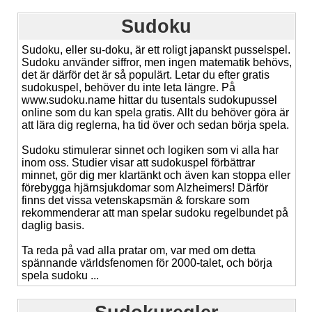
Sudoku
Sudoku, eller su-doku, är ett roligt japanskt pusselspel.
Sudoku använder siffror, men ingen matematik behövs,
det är därför det är så populärt. Letar du efter gratis
sudokuspel, behöver du inte leta längre. På
www.sudoku.name hittar du tusentals sudokupussel
online som du kan spela gratis. Allt du behöver göra är
att lära dig reglerna, ha tid över och sedan börja spela.
Sudoku stimulerar sinnet och logiken som vi alla har
inom oss. Studier visar att sudokuspel förbättrar
minnet, gör dig mer klartänkt och även kan stoppa eller
förebygga hjärnsjukdomar som Alzheimers! Därför
finns det vissa vetenskapsmän & forskare som
rekommenderar att man spelar sudoku regelbundet på
daglig basis.
Ta reda på vad alla pratar om, var med om detta
spännande världsfenomen för 2000-talet, och börja
spela sudoku ...