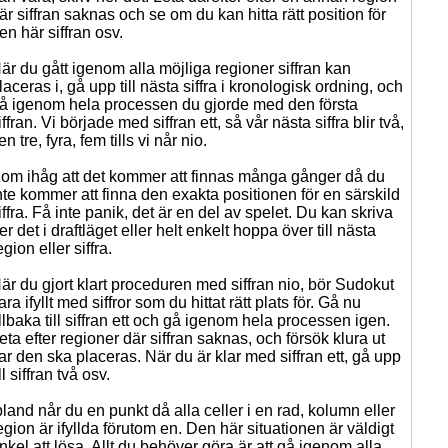
är siffran saknas och se om du kan hitta rätt position för
en här siffran osv.
är du gått igenom alla möjliga regioner siffran kan
laceras i, gå upp till nästa siffra i kronologisk ordning, och
å igenom hela processen du gjorde med den första
iffran. Vi började med siffran ett, så vår nästa siffra blir två,
en tre, fyra, fem tills vi når nio.
om ihåg att det kommer att finnas många gånger då du
nte kommer att finna den exakta positionen för en särskild
iffra. Få inte panik, det är en del av spelet. Du kan skriva
er det i draftläget eller helt enkelt hoppa över till nästa
egion eller siffra.
är du gjort klart proceduren med siffran nio, bör Sudokut
ara ifyllt med siffror som du hittat rätt plats för. Gå nu
illbaka till siffran ett och gå igenom hela processen igen.
eta efter regioner där siffran saknas, och försök klura ut
ar den ska placeras. När du är klar med siffran ett, gå upp
ill siffran två osv.
bland når du en punkt då alla celler i en rad, kolumn eller
egion är ifyllda förutom en. Den här situationen är väldigt
nkel att lösa. Allt du behöver göra är att gå igenom alla