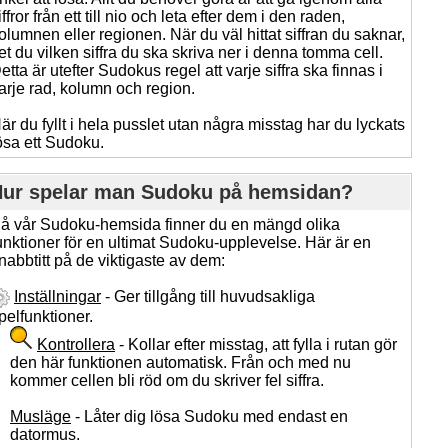
iffror från ett till nio och leta efter dem i den raden,
olumnen eller regionen. När du väl hittat siffran du saknar,
et du vilken siffra du ska skriva ner i denna tomma cell.
etta är utefter Sudokus regel att varje siffra ska finnas i
arje rad, kolumn och region.
är du fyllt i hela pusslet utan några misstag har du lyckats
ösa ett Sudoku.
ur spelar man Sudoku på hemsidan?
å vår Sudoku-hemsida finner du en mängd olika
unktioner för en ultimat Sudoku-upplevelse. Här är en
nabbtitt på de viktigaste av dem:
Inställningar
- Ger tillgång till huvudsakliga
pelfunktioner.
Kontrollera
- Kollar efter misstag, att fylla i rutan gör
den här funktionen automatisk. Från och med nu
kommer cellen bli röd om du skriver fel siffra.
Musläge
- Låter dig lösa Sudoku med endast en
datormus.