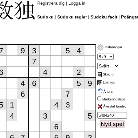
Registrera dig
|
Logga in
Sudoku
|
Sudoku regler
|
Sudoku facit
|
Poängta
Inställningar
Skriv ut
Lösning
Ångra
Markeringsläge
Återställ brädet
Nytt spel