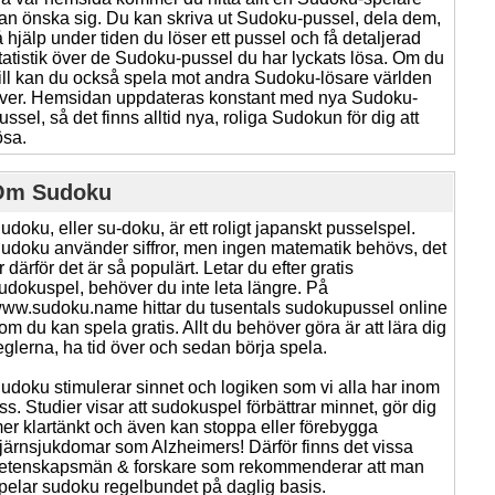
an önska sig. Du kan skriva ut Sudoku-pussel, dela dem,
å hjälp under tiden du löser ett pussel och få detaljerad
tatistik över de Sudoku-pussel du har lyckats lösa. Om du
ill kan du också spela mot andra Sudoku-lösare världen
ver. Hemsidan uppdateras konstant med nya Sudoku-
ussel, så det finns alltid nya, roliga Sudokun för dig att
ösa.
Om Sudoku
udoku, eller su-doku, är ett roligt japanskt pusselspel.
udoku använder siffror, men ingen matematik behövs, det
r därför det är så populärt. Letar du efter gratis
udokuspel, behöver du inte leta längre. På
ww.sudoku.name hittar du tusentals sudokupussel online
om du kan spela gratis. Allt du behöver göra är att lära dig
eglerna, ha tid över och sedan börja spela.
udoku stimulerar sinnet och logiken som vi alla har inom
ss. Studier visar att sudokuspel förbättrar minnet, gör dig
er klartänkt och även kan stoppa eller förebygga
järnsjukdomar som Alzheimers! Därför finns det vissa
etenskapsmän & forskare som rekommenderar att man
pelar sudoku regelbundet på daglig basis.