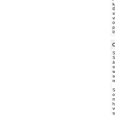
k
f
s
v
ö
p
l
S
S
ä
s
w
s
r
S
o
m
h
v
s