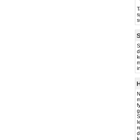
T
s
s
S
S
d
k
m
i
H
N
m
f
g
S
l
r
d
k