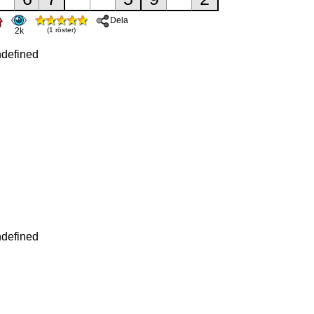
Dela
2k
(1 röster)
defined
defined