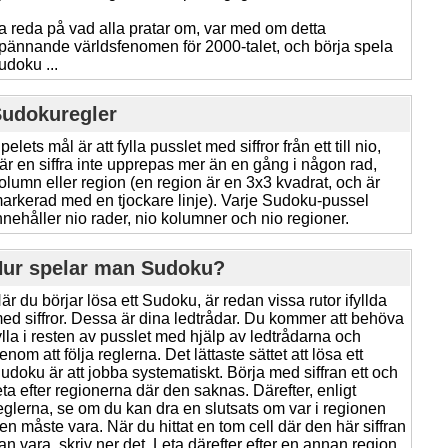
a reda på vad alla pratar om, var med om detta
pännande världsfenomen för 2000-talet, och börja spela
udoku ...
udokuregler
pelets mål är att fylla pusslet med siffror från ett till nio,
är en siffra inte upprepas mer än en gång i någon rad,
olumn eller region (en region är en 3x3 kvadrat, och är
arkerad med en tjockare linje). Varje Sudoku-pussel
nnehåller nio rader, nio kolumner och nio regioner.
ur spelar man Sudoku?
är du börjar lösa ett Sudoku, är redan vissa rutor ifyllda
ed siffror. Dessa är dina ledtrådar. Du kommer att behöva
ylla i resten av pusslet med hjälp av ledtrådarna och
enom att följa reglerna. Det lättaste sättet att lösa ett
udoku är att jobba systematiskt. Börja med siffran ett och
eta efter regionerna där den saknas. Därefter, enligt
eglerna, se om du kan dra en slutsats om var i regionen
en måste vara. När du hittat en tom cell där den här siffran
an vara, skriv ner det. Leta därefter efter en annan region