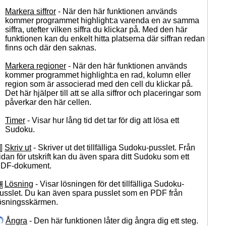
Markera siffror
- När den här funktionen används
kommer programmet highlight:a varenda en av samma
siffra, utefter vilken siffra du klickar på. Med den här
funktionen kan du enkelt hitta platserna där siffran redan
finns och där den saknas.
Markera regioner
- När den här funktionen används
kommer programmet highlight:a en rad, kolumn eller
region som är associerad med den cell du klickar på.
Det här hjälper till att se alla siffror och placeringar som
påverkar den här cellen.
Timer
- Visar hur lång tid det tar för dig att lösa ett
Sudoku.
Skriv ut
- Skriver ut det tillfälliga Sudoku-pusslet. Från
idan för utskrift kan du även spara ditt Sudoku som ett
DF-dokument.
Lösning
- Visar lösningen för det tillfälliga Sudoku-
usslet. Du kan även spara pusslet som en PDF från
ösningsskärmen.
Ångra
- Den här funktionen låter dig ångra dig ett steg.