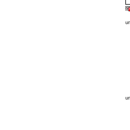
un
un