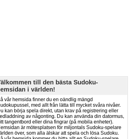
älkommen till den bästa Sudoku-
emsidan i världen!
å vår hemsida finner du en oändlig mängd
udokupussel, med allt från lätta till mycket svåra nivåer.
u kan börja spela direkt, utan krav på registrering eller
edladdning av någonting. Du kan använda din datormus,
itt tangentbord eller dina fingrar (på mobila enheter).
emsidan är mötesplatsen för miljontals Sudoku-spelare
ärlden över, som alla älskar att spela och lösa Sudoku.
å vår hemsida kommer du hitta allt en Sudoku-spelare