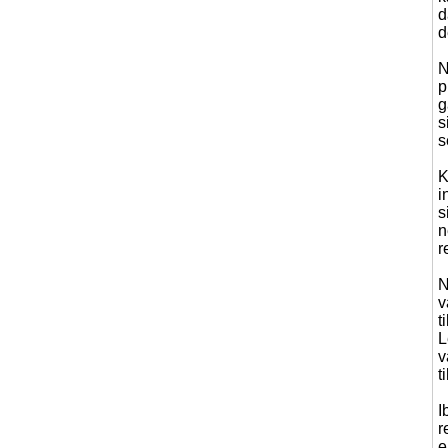
d
d
N
p
g
s
s
K
i
s
n
r
N
v
t
L
v
t
I
r
e