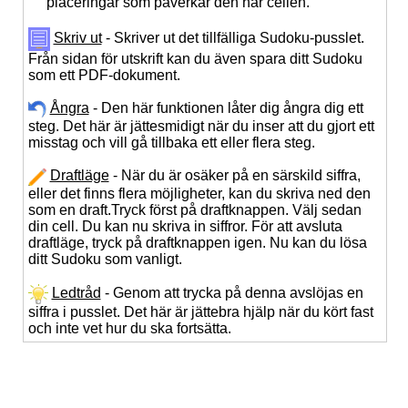
placeringar som påverkar den här cellen.
Skriv ut
- Skriver ut det tillfälliga Sudoku-pusslet.
Från sidan för utskrift kan du även spara ditt Sudoku
som ett PDF-dokument.
Ångra
- Den här funktionen låter dig ångra dig ett
steg. Det här är jättesmidigt när du inser att du gjort ett
misstag och vill gå tillbaka ett eller flera steg.
Draftläge
- När du är osäker på en särskild siffra,
eller det finns flera möjligheter, kan du skriva ned den
som en draft.Tryck först på draftknappen. Välj sedan
din cell. Du kan nu skriva in siffror. För att avsluta
draftläge, tryck på draftknappen igen. Nu kan du lösa
ditt Sudoku som vanligt.
Ledtråd
- Genom att trycka på denna avslöjas en
siffra i pusslet. Det här är jättebra hjälp när du kört fast
och inte vet hur du ska fortsätta.