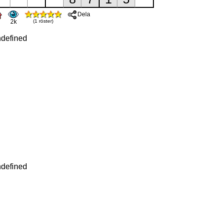
Dela
2k
(1 röster)
defined
defined