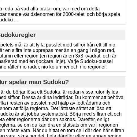
a reda på vad alla pratar om, var med om detta
pännande världsfenomen för 2000-talet, och börja spela
udoku ...
udokuregler
pelets mål är att fylla pusslet med siffror från ett till nio,
är en siffra inte upprepas mer än en gång i någon rad,
olumn eller region (en region är en 3x3 kvadrat, och är
arkerad med en tjockare linje). Varje Sudoku-pussel
nnehåller nio rader, nio kolumner och nio regioner.
ur spelar man Sudoku?
är du börjar lösa ett Sudoku, är redan vissa rutor ifyllda
ed siffror. Dessa är dina ledtrådar. Du kommer att behöva
ylla i resten av pusslet med hjälp av ledtrådarna och
enom att följa reglerna. Det lättaste sättet att lösa ett
udoku är att jobba systematiskt. Börja med siffran ett och
eta efter regionerna där den saknas. Därefter, enligt
eglerna, se om du kan dra en slutsats om var i regionen
en måste vara. När du hittat en tom cell där den här siffran
an vara, skriv ner det. Leta därefter efter en annan region