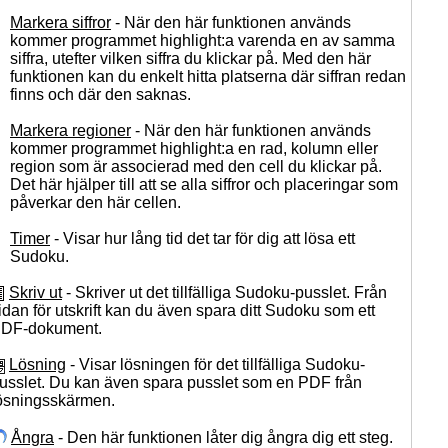
Markera siffror
- När den här funktionen används
kommer programmet highlight:a varenda en av samma
siffra, utefter vilken siffra du klickar på. Med den här
funktionen kan du enkelt hitta platserna där siffran redan
finns och där den saknas.
Markera regioner
- När den här funktionen används
kommer programmet highlight:a en rad, kolumn eller
region som är associerad med den cell du klickar på.
Det här hjälper till att se alla siffror och placeringar som
påverkar den här cellen.
Timer
- Visar hur lång tid det tar för dig att lösa ett
Sudoku.
Skriv ut
- Skriver ut det tillfälliga Sudoku-pusslet. Från
idan för utskrift kan du även spara ditt Sudoku som ett
DF-dokument.
Lösning
- Visar lösningen för det tillfälliga Sudoku-
usslet. Du kan även spara pusslet som en PDF från
ösningsskärmen.
Ångra
- Den här funktionen låter dig ångra dig ett steg.