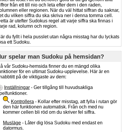
iffror från ett till nio och leta efter dem i den raden,
olumnen eller regionen. När du väl hittat siffran du saknar,
et du vilken siffra du ska skriva ner i denna tomma cell.
etta är utefter Sudokus regel att varje siffra ska finnas i
arje rad, kolumn och region.
är du fyllt i hela pusslet utan några misstag har du lyckats
ösa ett Sudoku.
ur spelar man Sudoku på hemsidan?
å vår Sudoku-hemsida finner du en mängd olika
unktioner för en ultimat Sudoku-upplevelse. Här är en
nabbtitt på de viktigaste av dem:
Inställningar
- Ger tillgång till huvudsakliga
pelfunktioner.
Kontrollera
- Kollar efter misstag, att fylla i rutan gör
den här funktionen automatisk. Från och med nu
kommer cellen bli röd om du skriver fel siffra.
Musläge
- Låter dig lösa Sudoku med endast en
datormus.