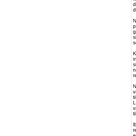
d
d
N
p
g
s
s
K
i
s
n
r
N
v
t
L
v
t
I
r
e