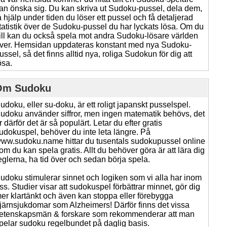
an önska sig. Du kan skriva ut Sudoku-pussel, dela dem,
å hjälp under tiden du löser ett pussel och få detaljerad
tatistik över de Sudoku-pussel du har lyckats lösa. Om du
ill kan du också spela mot andra Sudoku-lösare världen
ver. Hemsidan uppdateras konstant med nya Sudoku-
ussel, så det finns alltid nya, roliga Sudokun för dig att
ösa.
Om Sudoku
udoku, eller su-doku, är ett roligt japanskt pusselspel.
udoku använder siffror, men ingen matematik behövs, det
r därför det är så populärt. Letar du efter gratis
udokuspel, behöver du inte leta längre. På
ww.sudoku.name hittar du tusentals sudokupussel online
om du kan spela gratis. Allt du behöver göra är att lära dig
eglerna, ha tid över och sedan börja spela.
udoku stimulerar sinnet och logiken som vi alla har inom
ss. Studier visar att sudokuspel förbättrar minnet, gör dig
er klartänkt och även kan stoppa eller förebygga
järnsjukdomar som Alzheimers! Därför finns det vissa
etenskapsmän & forskare som rekommenderar att man
pelar sudoku regelbundet på daglig basis.