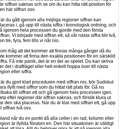
är siffran saknas och se om du kan hitta rätt position för
en här siffran osv.
är du gått igenom alla möjliga regioner siffran kan
laceras i, gå upp till nästa siffra i kronologisk ordning, och
å igenom hela processen du gjorde med den första
iffran. Vi började med siffran ett, så vår nästa siffra blir två,
en tre, fyra, fem tills vi når nio.
om ihåg att det kommer att finnas många gånger då du
nte kommer att finna den exakta positionen för en särskild
iffra. Få inte panik, det är en del av spelet. Du kan skriva
er det i draftläget eller helt enkelt hoppa över till nästa
egion eller siffra.
är du gjort klart proceduren med siffran nio, bör Sudokut
ara ifyllt med siffror som du hittat rätt plats för. Gå nu
illbaka till siffran ett och gå igenom hela processen igen.
eta efter regioner där siffran saknas, och försök klura ut
ar den ska placeras. När du är klar med siffran ett, gå upp
ill siffran två osv.
bland når du en punkt då alla celler i en rad, kolumn eller
egion är ifyllda förutom en. Den här situationen är väldigt
nkel att lösa. Allt du behöver göra är att gå igenom alla