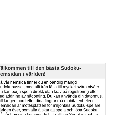
älkommen till den bästa Sudoku-
emsidan i världen!
å vår hemsida finner du en oändlig mängd
udokupussel, med allt från lätta till mycket svåra nivåer.
u kan börja spela direkt, utan krav på registrering eller
edladdning av någonting. Du kan använda din datormus,
itt tangentbord eller dina fingrar (på mobila enheter).
emsidan är mötesplatsen för miljontals Sudoku-spelare
ärlden över, som alla älskar att spela och lösa Sudoku.
å vår hemsida kommer du hitta allt en Sudoku-spelare