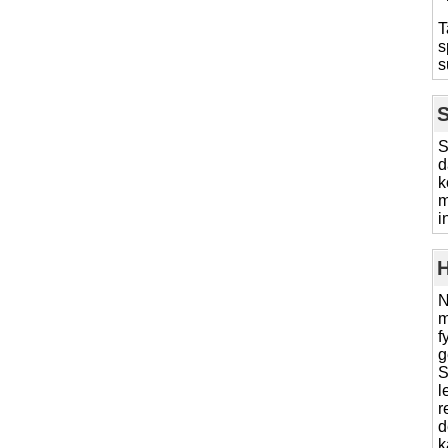
T
s
s
S
S
d
k
m
i
H
N
m
f
g
S
l
r
d
k