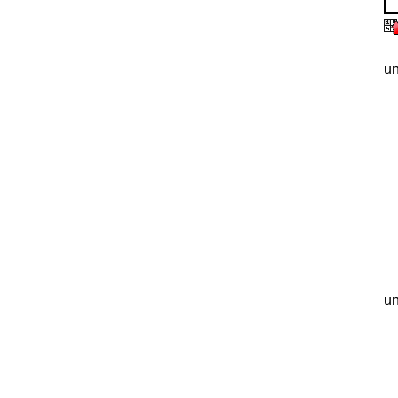
un
un