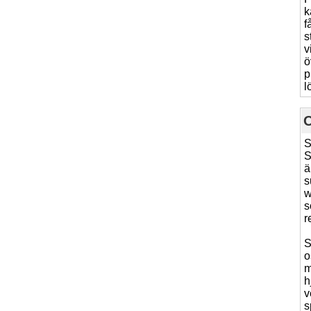
k
f
s
v
ö
p
l
S
S
ä
s
w
s
r
S
o
m
h
v
s