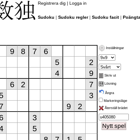
Registrera dig
|
Logga in
Sudoku
|
Sudoku regler
|
Sudoku facit
|
Poängta
Inställningar
Skriv ut
Lösning
Ångra
Markeringsläge
Återställ brädet
Nytt spel