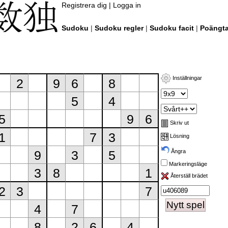
Registrera dig
|
Logga in
Sudoku
|
Sudoku regler
|
Sudoku facit
|
Poängta
Inställningar
Skriv ut
Lösning
Ångra
Markeringsläge
Återställ brädet
Nytt spel