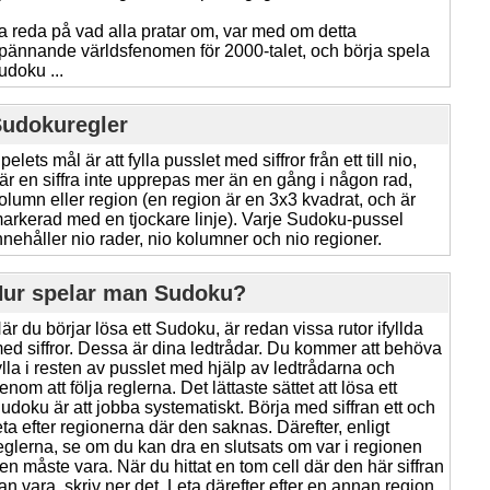
a reda på vad alla pratar om, var med om detta
pännande världsfenomen för 2000-talet, och börja spela
udoku ...
udokuregler
pelets mål är att fylla pusslet med siffror från ett till nio,
är en siffra inte upprepas mer än en gång i någon rad,
olumn eller region (en region är en 3x3 kvadrat, och är
arkerad med en tjockare linje). Varje Sudoku-pussel
nnehåller nio rader, nio kolumner och nio regioner.
ur spelar man Sudoku?
är du börjar lösa ett Sudoku, är redan vissa rutor ifyllda
ed siffror. Dessa är dina ledtrådar. Du kommer att behöva
ylla i resten av pusslet med hjälp av ledtrådarna och
enom att följa reglerna. Det lättaste sättet att lösa ett
udoku är att jobba systematiskt. Börja med siffran ett och
eta efter regionerna där den saknas. Därefter, enligt
eglerna, se om du kan dra en slutsats om var i regionen
en måste vara. När du hittat en tom cell där den här siffran
an vara, skriv ner det. Leta därefter efter en annan region