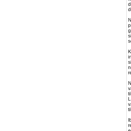
d
d
N
p
g
s
s
K
i
s
n
r
N
v
t
L
v
t
I
r
e