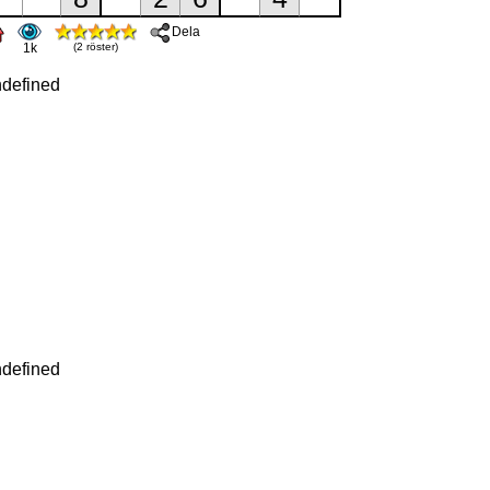
Dela
1k
(2 röster)
defined
defined