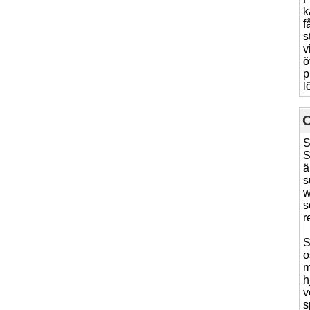
k
f
s
v
ö
p
l
S
S
ä
s
w
s
r
S
o
m
h
v
s