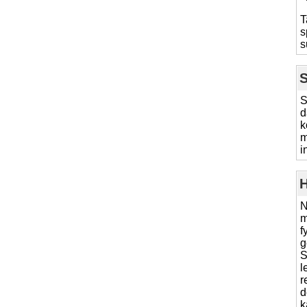
T
s
s
S
S
d
k
m
i
H
N
m
f
g
S
l
r
d
k