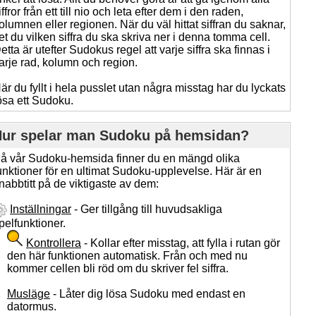
iffror från ett till nio och leta efter dem i den raden,
olumnen eller regionen. När du väl hittat siffran du saknar,
et du vilken siffra du ska skriva ner i denna tomma cell.
etta är utefter Sudokus regel att varje siffra ska finnas i
arje rad, kolumn och region.
är du fyllt i hela pusslet utan några misstag har du lyckats
ösa ett Sudoku.
ur spelar man Sudoku på hemsidan?
å vår Sudoku-hemsida finner du en mängd olika
unktioner för en ultimat Sudoku-upplevelse. Här är en
nabbtitt på de viktigaste av dem:
Inställningar
- Ger tillgång till huvudsakliga
pelfunktioner.
Kontrollera
- Kollar efter misstag, att fylla i rutan gör
den här funktionen automatisk. Från och med nu
kommer cellen bli röd om du skriver fel siffra.
Musläge
- Låter dig lösa Sudoku med endast en
datormus.