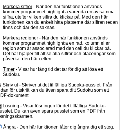
Markera siffror
- När den här funktionen används
kommer programmet highlight:a varenda en av samma
siffra, utefter vilken siffra du klickar på. Med den här
funktionen kan du enkelt hitta platserna där siffran redan
finns och där den saknas.
Markera regioner
- När den här funktionen används
kommer programmet highlight:a en rad, kolumn eller
region som är associerad med den cell du klickar på.
Det här hjälper till att se alla siffror och placeringar som
påverkar den här cellen.
Timer
- Visar hur lång tid det tar för dig att lösa ett
Sudoku.
Skriv ut
- Skriver ut det tillfälliga Sudoku-pusslet. Från
idan för utskrift kan du även spara ditt Sudoku som ett
DF-dokument.
Lösning
- Visar lösningen för det tillfälliga Sudoku-
usslet. Du kan även spara pusslet som en PDF från
ösningsskärmen.
Ångra
- Den här funktionen låter dig ångra dig ett steg.