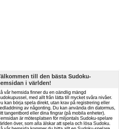
älkommen till den bästa Sudoku-
emsidan i världen!
å vår hemsida finner du en oändlig mängd
udokupussel, med allt från lätta till mycket svåra nivåer.
u kan börja spela direkt, utan krav på registrering eller
edladdning av någonting. Du kan använda din datormus,
itt tangentbord eller dina fingrar (på mobila enheter).
emsidan är mötesplatsen för miljontals Sudoku-spelare
ärlden över, som alla älskar att spela och lösa Sudoku.
å vår hemsida kommer du hitta allt en Sudoku-spelare