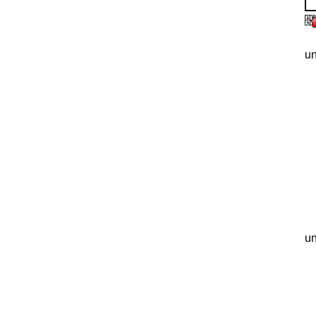
un
un