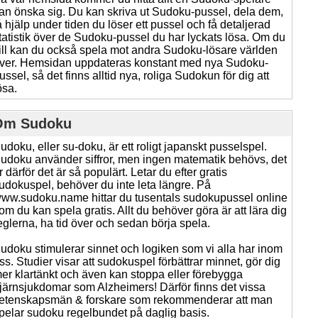
an önska sig. Du kan skriva ut Sudoku-pussel, dela dem,
å hjälp under tiden du löser ett pussel och få detaljerad
tatistik över de Sudoku-pussel du har lyckats lösa. Om du
ill kan du också spela mot andra Sudoku-lösare världen
ver. Hemsidan uppdateras konstant med nya Sudoku-
ussel, så det finns alltid nya, roliga Sudokun för dig att
ösa.
Om Sudoku
udoku, eller su-doku, är ett roligt japanskt pusselspel.
udoku använder siffror, men ingen matematik behövs, det
r därför det är så populärt. Letar du efter gratis
udokuspel, behöver du inte leta längre. På
ww.sudoku.name hittar du tusentals sudokupussel online
om du kan spela gratis. Allt du behöver göra är att lära dig
eglerna, ha tid över och sedan börja spela.
udoku stimulerar sinnet och logiken som vi alla har inom
ss. Studier visar att sudokuspel förbättrar minnet, gör dig
er klartänkt och även kan stoppa eller förebygga
järnsjukdomar som Alzheimers! Därför finns det vissa
etenskapsmän & forskare som rekommenderar att man
pelar sudoku regelbundet på daglig basis.