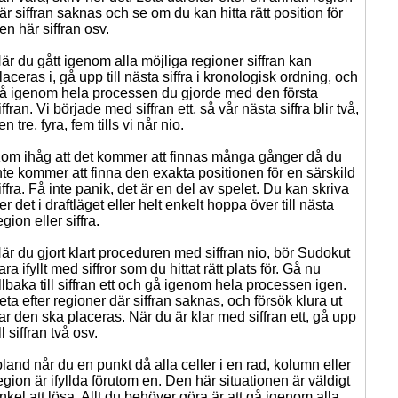
är siffran saknas och se om du kan hitta rätt position för
en här siffran osv.
är du gått igenom alla möjliga regioner siffran kan
laceras i, gå upp till nästa siffra i kronologisk ordning, och
å igenom hela processen du gjorde med den första
iffran. Vi började med siffran ett, så vår nästa siffra blir två,
en tre, fyra, fem tills vi når nio.
om ihåg att det kommer att finnas många gånger då du
nte kommer att finna den exakta positionen för en särskild
iffra. Få inte panik, det är en del av spelet. Du kan skriva
er det i draftläget eller helt enkelt hoppa över till nästa
egion eller siffra.
är du gjort klart proceduren med siffran nio, bör Sudokut
ara ifyllt med siffror som du hittat rätt plats för. Gå nu
illbaka till siffran ett och gå igenom hela processen igen.
eta efter regioner där siffran saknas, och försök klura ut
ar den ska placeras. När du är klar med siffran ett, gå upp
ill siffran två osv.
bland når du en punkt då alla celler i en rad, kolumn eller
egion är ifyllda förutom en. Den här situationen är väldigt
nkel att lösa. Allt du behöver göra är att gå igenom alla