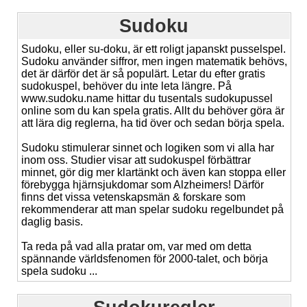
Sudoku
Sudoku, eller su-doku, är ett roligt japanskt pusselspel.
Sudoku använder siffror, men ingen matematik behövs,
det är därför det är så populärt. Letar du efter gratis
sudokuspel, behöver du inte leta längre. På
www.sudoku.name hittar du tusentals sudokupussel
online som du kan spela gratis. Allt du behöver göra är
att lära dig reglerna, ha tid över och sedan börja spela.
Sudoku stimulerar sinnet och logiken som vi alla har
inom oss. Studier visar att sudokuspel förbättrar
minnet, gör dig mer klartänkt och även kan stoppa eller
förebygga hjärnsjukdomar som Alzheimers! Därför
finns det vissa vetenskapsmän & forskare som
rekommenderar att man spelar sudoku regelbundet på
daglig basis.
Ta reda på vad alla pratar om, var med om detta
spännande världsfenomen för 2000-talet, och börja
spela sudoku ...