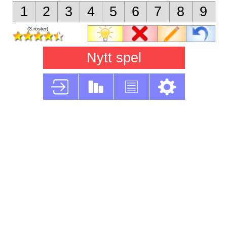
1
2
3
4
5
6
7
8
9
(3 röster)
Nytt spel