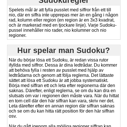
Sudokuregler
Spelets mål är att fylla pusslet med siffror från ett till
nio, där en siffra inte upprepas mer än en gång i någon
rad, kolumn eller region (en region är en 3x3 kvadrat,
och är markerad med en tjockare linje). Varje Sudoku-
pussel innehåller nio rader, nio kolumner och nio
regioner.
Hur spelar man Sudoku?
När du börjar lösa ett Sudoku, är redan vissa rutor
ifyllda med siffror. Dessa är dina ledtrådar. Du kommer
att behöva fylla i resten av pusslet med hjälp av
ledtrådarna och genom att följa reglerna. Det lättaste
sättet att lösa ett Sudoku är att jobba systematiskt.
Börja med siffran ett och leta efter regionerna där den
saknas. Därefter, enligt reglerna, se om du kan dra en
slutsats om var i regionen den måste vara. När du hittat
en tom cell där den här siffran kan vara, skriv ner det.
Leta därefter efter en annan region där siffran saknas
och se om du kan hitta rätt position för den här siffran
osv.
När du gått igenom alla möjliga regioner siffran kan