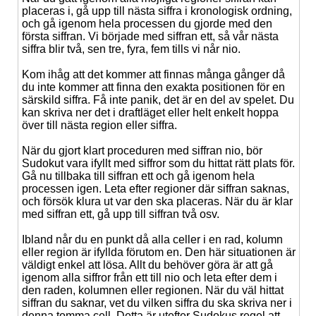
placeras i, gå upp till nästa siffra i kronologisk ordning,
och gå igenom hela processen du gjorde med den
första siffran. Vi började med siffran ett, så vår nästa
siffra blir två, sen tre, fyra, fem tills vi når nio.
Kom ihåg att det kommer att finnas många gånger då
du inte kommer att finna den exakta positionen för en
särskild siffra. Få inte panik, det är en del av spelet. Du
kan skriva ner det i draftläget eller helt enkelt hoppa
över till nästa region eller siffra.
När du gjort klart proceduren med siffran nio, bör
Sudokut vara ifyllt med siffror som du hittat rätt plats för.
Gå nu tillbaka till siffran ett och gå igenom hela
processen igen. Leta efter regioner där siffran saknas,
och försök klura ut var den ska placeras. När du är klar
med siffran ett, gå upp till siffran två osv.
Ibland når du en punkt då alla celler i en rad, kolumn
eller region är ifyllda förutom en. Den här situationen är
väldigt enkel att lösa. Allt du behöver göra är att gå
igenom alla siffror från ett till nio och leta efter dem i
den raden, kolumnen eller regionen. När du väl hittat
siffran du saknar, vet du vilken siffra du ska skriva ner i
denna tomma cell. Detta är utefter Sudokus regel att