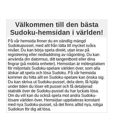
Välkommen till den bästa
Sudoku-hemsidan i världen!
På vår hemsida finner du en oändlig mängd
Sudokupussel, med allt från lätta till mycket svåra
nivåer. Du kan börja spela direkt, utan krav på
registrering eller nedladdning av någonting. Du kan
använda din datormus, ditt tangentbord eller dina
fingrar (på mobila enheter). Hemsidan är mötesplatsen
för miljontals Sudoku-spelare världen över, som alla
älskar att spela och lösa Sudoku. På vår hemsida
kommer du hitta allt en Sudoku-spelare kan önska sig.
Du kan skriva ut Sudoku-pussel, dela dem, få hjälp
under tiden du löser ett pussel och få detaljerad
statistik över de Sudoku-pussel du har lyckats lösa.
Om du vill kan du också spela mot andra Sudoku-
lösare världen över. Hemsidan uppdateras konstant
med nya Sudoku-pussel, så det finns alltid nya, roliga
Sudokun för dig att lösa.