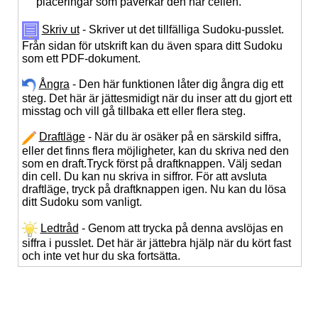
placeringar som påverkar den här cellen.
Skriv ut
- Skriver ut det tillfälliga Sudoku-pusslet.
Från sidan för utskrift kan du även spara ditt Sudoku
som ett PDF-dokument.
Ångra
- Den här funktionen låter dig ångra dig ett
steg. Det här är jättesmidigt när du inser att du gjort ett
misstag och vill gå tillbaka ett eller flera steg.
Draftläge
- När du är osäker på en särskild siffra,
eller det finns flera möjligheter, kan du skriva ned den
som en draft.Tryck först på draftknappen. Välj sedan
din cell. Du kan nu skriva in siffror. För att avsluta
draftläge, tryck på draftknappen igen. Nu kan du lösa
ditt Sudoku som vanligt.
Ledtråd
- Genom att trycka på denna avslöjas en
siffra i pusslet. Det här är jättebra hjälp när du kört fast
och inte vet hur du ska fortsätta.