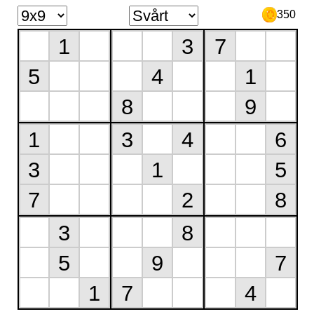
350
1
3
7
5
4
1
8
9
1
3
4
6
3
1
5
7
2
8
3
8
5
9
7
1
7
4