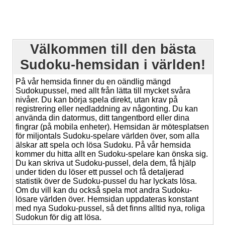
Välkommen till den bästa
Sudoku-hemsidan i världen!
På vår hemsida finner du en oändlig mängd
Sudokupussel, med allt från lätta till mycket svåra
nivåer. Du kan börja spela direkt, utan krav på
registrering eller nedladdning av någonting. Du kan
använda din datormus, ditt tangentbord eller dina
fingrar (på mobila enheter). Hemsidan är mötesplatsen
för miljontals Sudoku-spelare världen över, som alla
älskar att spela och lösa Sudoku. På vår hemsida
kommer du hitta allt en Sudoku-spelare kan önska sig.
Du kan skriva ut Sudoku-pussel, dela dem, få hjälp
under tiden du löser ett pussel och få detaljerad
statistik över de Sudoku-pussel du har lyckats lösa.
Om du vill kan du också spela mot andra Sudoku-
lösare världen över. Hemsidan uppdateras konstant
med nya Sudoku-pussel, så det finns alltid nya, roliga
Sudokun för dig att lösa.