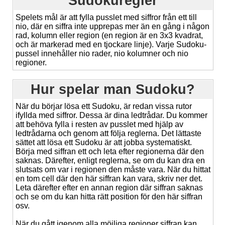
Sudokuregler
Spelets mål är att fylla pusslet med siffror från ett till
nio, där en siffra inte upprepas mer än en gång i någon
rad, kolumn eller region (en region är en 3x3 kvadrat,
och är markerad med en tjockare linje). Varje Sudoku-
pussel innehåller nio rader, nio kolumner och nio
regioner.
Hur spelar man Sudoku?
När du börjar lösa ett Sudoku, är redan vissa rutor
ifyllda med siffror. Dessa är dina ledtrådar. Du kommer
att behöva fylla i resten av pusslet med hjälp av
ledtrådarna och genom att följa reglerna. Det lättaste
sättet att lösa ett Sudoku är att jobba systematiskt.
Börja med siffran ett och leta efter regionerna där den
saknas. Därefter, enligt reglerna, se om du kan dra en
slutsats om var i regionen den måste vara. När du hittat
en tom cell där den här siffran kan vara, skriv ner det.
Leta därefter efter en annan region där siffran saknas
och se om du kan hitta rätt position för den här siffran
osv.
När du gått igenom alla möjliga regioner siffran kan