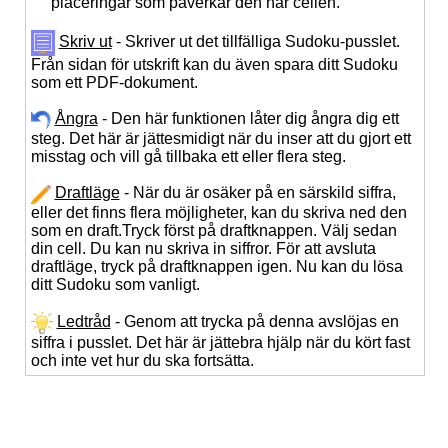
placeringar som påverkar den här cellen.
Skriv ut
- Skriver ut det tillfälliga Sudoku-pusslet.
Från sidan för utskrift kan du även spara ditt Sudoku
som ett PDF-dokument.
Ångra
- Den här funktionen låter dig ångra dig ett
steg. Det här är jättesmidigt när du inser att du gjort ett
misstag och vill gå tillbaka ett eller flera steg.
Draftläge
- När du är osäker på en särskild siffra,
eller det finns flera möjligheter, kan du skriva ned den
som en draft.Tryck först på draftknappen. Välj sedan
din cell. Du kan nu skriva in siffror. För att avsluta
draftläge, tryck på draftknappen igen. Nu kan du lösa
ditt Sudoku som vanligt.
Ledtråd
- Genom att trycka på denna avslöjas en
siffra i pusslet. Det här är jättebra hjälp när du kört fast
och inte vet hur du ska fortsätta.