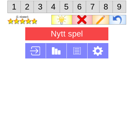
1
2
3
4
5
6
7
8
9
(1 röster)
Nytt spel