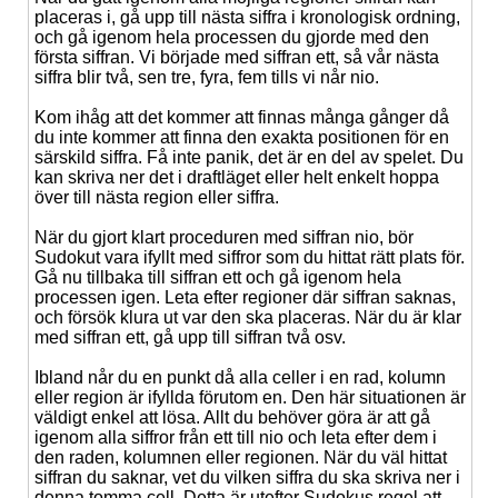
placeras i, gå upp till nästa siffra i kronologisk ordning,
och gå igenom hela processen du gjorde med den
första siffran. Vi började med siffran ett, så vår nästa
siffra blir två, sen tre, fyra, fem tills vi når nio.
Kom ihåg att det kommer att finnas många gånger då
du inte kommer att finna den exakta positionen för en
särskild siffra. Få inte panik, det är en del av spelet. Du
kan skriva ner det i draftläget eller helt enkelt hoppa
över till nästa region eller siffra.
När du gjort klart proceduren med siffran nio, bör
Sudokut vara ifyllt med siffror som du hittat rätt plats för.
Gå nu tillbaka till siffran ett och gå igenom hela
processen igen. Leta efter regioner där siffran saknas,
och försök klura ut var den ska placeras. När du är klar
med siffran ett, gå upp till siffran två osv.
Ibland når du en punkt då alla celler i en rad, kolumn
eller region är ifyllda förutom en. Den här situationen är
väldigt enkel att lösa. Allt du behöver göra är att gå
igenom alla siffror från ett till nio och leta efter dem i
den raden, kolumnen eller regionen. När du väl hittat
siffran du saknar, vet du vilken siffra du ska skriva ner i
denna tomma cell. Detta är utefter Sudokus regel att