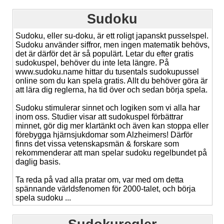
Sudoku
Sudoku, eller su-doku, är ett roligt japanskt pusselspel.
Sudoku använder siffror, men ingen matematik behövs,
det är därför det är så populärt. Letar du efter gratis
sudokuspel, behöver du inte leta längre. På
www.sudoku.name hittar du tusentals sudokupussel
online som du kan spela gratis. Allt du behöver göra är
att lära dig reglerna, ha tid över och sedan börja spela.
Sudoku stimulerar sinnet och logiken som vi alla har
inom oss. Studier visar att sudokuspel förbättrar
minnet, gör dig mer klartänkt och även kan stoppa eller
förebygga hjärnsjukdomar som Alzheimers! Därför
finns det vissa vetenskapsmän & forskare som
rekommenderar att man spelar sudoku regelbundet på
daglig basis.
Ta reda på vad alla pratar om, var med om detta
spännande världsfenomen för 2000-talet, och börja
spela sudoku ...