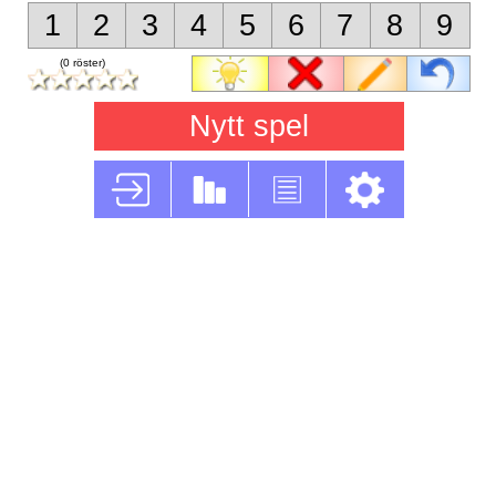
1
2
3
4
5
6
7
8
9
(0 röster)
Nytt spel