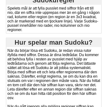
Sudokuregler
Spelets mål är att fylla pusslet med siffror från ett till
nio, där en siffra inte upprepas mer än en gång i någon
rad, kolumn eller region (en region är en 3x3 kvadrat,
och är markerad med en tjockare linje). Varje Sudoku-
pussel innehåller nio rader, nio kolumner och nio
regioner.
Hur spelar man Sudoku?
När du börjar lösa ett Sudoku, är redan vissa rutor
ifyllda med siffror. Dessa är dina ledtrådar. Du kommer
att behöva fylla i resten av pusslet med hjälp av
ledtrådarna och genom att följa reglerna. Det lättaste
sättet att lösa ett Sudoku är att jobba systematiskt.
Börja med siffran ett och leta efter regionerna där den
saknas. Därefter, enligt reglerna, se om du kan dra en
slutsats om var i regionen den måste vara. När du hittat
en tom cell där den här siffran kan vara, skriv ner det.
Leta därefter efter en annan region där siffran saknas
och se om du kan hitta rätt position för den här siffran
osv.
När du gått igenom alla möjliga regioner siffran kan