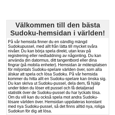
Välkommen till den bästa
Sudoku-hemsidan i världen!
På vår hemsida finner du en oändlig mängd
Sudokupussel, med allt från lätta till mycket svåra
nivåer. Du kan börja spela direkt, utan krav på
registrering eller nedladdning av någonting. Du kan
använda din datormus, ditt tangentbord eller dina
fingrar (på mobila enheter). Hemsidan är mötesplatsen
för miljontals Sudoku-spelare världen över, som alla
älskar att spela och lösa Sudoku. På vår hemsida
kommer du hitta allt en Sudoku-spelare kan önska sig.
Du kan skriva ut Sudoku-pussel, dela dem, få hjälp
under tiden du löser ett pussel och få detaljerad
statistik över de Sudoku-pussel du har lyckats lösa.
Om du vill kan du också spela mot andra Sudoku-
lösare världen över. Hemsidan uppdateras konstant
med nya Sudoku-pussel, så det finns alltid nya, roliga
Sudokun för dig att lösa.