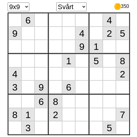
350
6
4
9
4
2
5
9
1
1
5
8
4
2
3
9
6
6
8
8
1
2
7
3
5