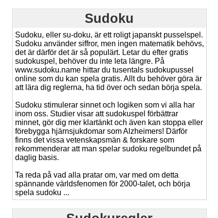
Sudoku
Sudoku, eller su-doku, är ett roligt japanskt pusselspel.
Sudoku använder siffror, men ingen matematik behövs,
det är därför det är så populärt. Letar du efter gratis
sudokuspel, behöver du inte leta längre. På
www.sudoku.name hittar du tusentals sudokupussel
online som du kan spela gratis. Allt du behöver göra är
att lära dig reglerna, ha tid över och sedan börja spela.
Sudoku stimulerar sinnet och logiken som vi alla har
inom oss. Studier visar att sudokuspel förbättrar
minnet, gör dig mer klartänkt och även kan stoppa eller
förebygga hjärnsjukdomar som Alzheimers! Därför
finns det vissa vetenskapsmän & forskare som
rekommenderar att man spelar sudoku regelbundet på
daglig basis.
Ta reda på vad alla pratar om, var med om detta
spännande världsfenomen för 2000-talet, och börja
spela sudoku ...