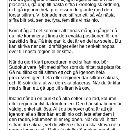
placeras i, gå upp till nästa siffra i kronologisk ordning,
och gå igenom hela processen du gjorde med den
första siffran. Vi började med siffran ett, så vår nästa
siffra blir två, sen tre, fyra, fem tills vi når nio.
Kom ihåg att det kommer att finnas många gånger då
du inte kommer att finna den exakta positionen för en
särskild siffra. Få inte panik, det är en del av spelet. Du
kan skriva ner det i draftläget eller helt enkelt hoppa
över till nästa region eller siffra.
När du gjort klart proceduren med siffran nio, bör
Sudokut vara ifyllt med siffror som du hittat rätt plats för.
Gå nu tillbaka till siffran ett och gå igenom hela
processen igen. Leta efter regioner där siffran saknas,
och försök klura ut var den ska placeras. När du är klar
med siffran ett, gå upp till siffran två osv.
Ibland når du en punkt då alla celler i en rad, kolumn
eller region är ifyllda förutom en. Den här situationen är
väldigt enkel att lösa. Allt du behöver göra är att gå
igenom alla siffror från ett till nio och leta efter dem i
den raden, kolumnen eller regionen. När du väl hittat
siffran du saknar, vet du vilken siffra du ska skriva ner i
denna tomma cell. Detta är utefter Sudokus regel att