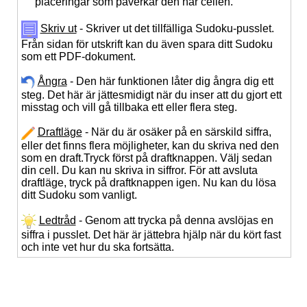
placeringar som påverkar den här cellen.
Skriv ut
- Skriver ut det tillfälliga Sudoku-pusslet.
Från sidan för utskrift kan du även spara ditt Sudoku
som ett PDF-dokument.
Ångra
- Den här funktionen låter dig ångra dig ett
steg. Det här är jättesmidigt när du inser att du gjort ett
misstag och vill gå tillbaka ett eller flera steg.
Draftläge
- När du är osäker på en särskild siffra,
eller det finns flera möjligheter, kan du skriva ned den
som en draft.Tryck först på draftknappen. Välj sedan
din cell. Du kan nu skriva in siffror. För att avsluta
draftläge, tryck på draftknappen igen. Nu kan du lösa
ditt Sudoku som vanligt.
Ledtråd
- Genom att trycka på denna avslöjas en
siffra i pusslet. Det här är jättebra hjälp när du kört fast
och inte vet hur du ska fortsätta.