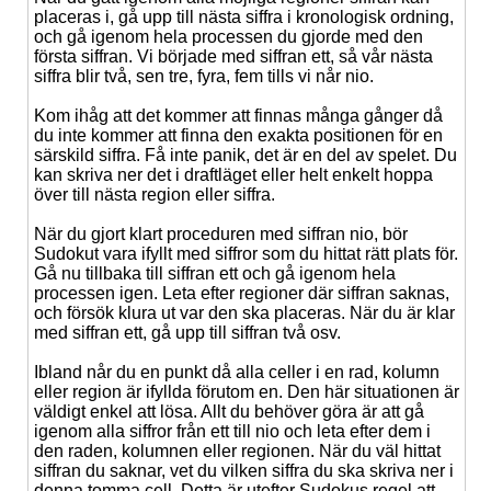
placeras i, gå upp till nästa siffra i kronologisk ordning,
och gå igenom hela processen du gjorde med den
första siffran. Vi började med siffran ett, så vår nästa
siffra blir två, sen tre, fyra, fem tills vi når nio.
Kom ihåg att det kommer att finnas många gånger då
du inte kommer att finna den exakta positionen för en
särskild siffra. Få inte panik, det är en del av spelet. Du
kan skriva ner det i draftläget eller helt enkelt hoppa
över till nästa region eller siffra.
När du gjort klart proceduren med siffran nio, bör
Sudokut vara ifyllt med siffror som du hittat rätt plats för.
Gå nu tillbaka till siffran ett och gå igenom hela
processen igen. Leta efter regioner där siffran saknas,
och försök klura ut var den ska placeras. När du är klar
med siffran ett, gå upp till siffran två osv.
Ibland når du en punkt då alla celler i en rad, kolumn
eller region är ifyllda förutom en. Den här situationen är
väldigt enkel att lösa. Allt du behöver göra är att gå
igenom alla siffror från ett till nio och leta efter dem i
den raden, kolumnen eller regionen. När du väl hittat
siffran du saknar, vet du vilken siffra du ska skriva ner i
denna tomma cell. Detta är utefter Sudokus regel att