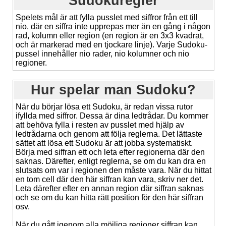
Sudokuregler
Spelets mål är att fylla pusslet med siffror från ett till
nio, där en siffra inte upprepas mer än en gång i någon
rad, kolumn eller region (en region är en 3x3 kvadrat,
och är markerad med en tjockare linje). Varje Sudoku-
pussel innehåller nio rader, nio kolumner och nio
regioner.
Hur spelar man Sudoku?
När du börjar lösa ett Sudoku, är redan vissa rutor
ifyllda med siffror. Dessa är dina ledtrådar. Du kommer
att behöva fylla i resten av pusslet med hjälp av
ledtrådarna och genom att följa reglerna. Det lättaste
sättet att lösa ett Sudoku är att jobba systematiskt.
Börja med siffran ett och leta efter regionerna där den
saknas. Därefter, enligt reglerna, se om du kan dra en
slutsats om var i regionen den måste vara. När du hittat
en tom cell där den här siffran kan vara, skriv ner det.
Leta därefter efter en annan region där siffran saknas
och se om du kan hitta rätt position för den här siffran
osv.
När du gått igenom alla möjliga regioner siffran kan