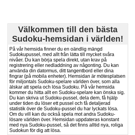
Välkommen till den bästa
Sudoku-hemsidan i världen!
På vår hemsida finner du en oändlig mängd
Sudokupussel, med allt från lätta till mycket svåra
nivåer. Du kan börja spela direkt, utan krav på
registrering eller nedladdning av någonting. Du kan
använda din datormus, ditt tangentbord eller dina
fingrar (på mobila enheter). Hemsidan är mötesplatsen
för miljontals Sudoku-spelare världen över, som alla
älskar att spela och lösa Sudoku. På vår hemsida
kommer du hitta allt en Sudoku-spelare kan önska sig.
Du kan skriva ut Sudoku-pussel, dela dem, få hjälp
under tiden du löser ett pussel och få detaljerad
statistik över de Sudoku-pussel du har lyckats lösa.
Om du vill kan du också spela mot andra Sudoku-
lösare världen över. Hemsidan uppdateras konstant
med nya Sudoku-pussel, så det finns alltid nya, roliga
Sudokun för dig att lösa.