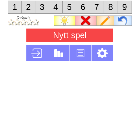
1
2
3
4
5
6
7
8
9
(0 röster)
Nytt spel