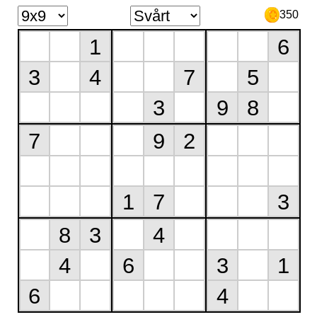
350
1
6
3
4
7
5
3
9
8
7
9
2
1
7
3
8
3
4
4
6
3
1
6
4