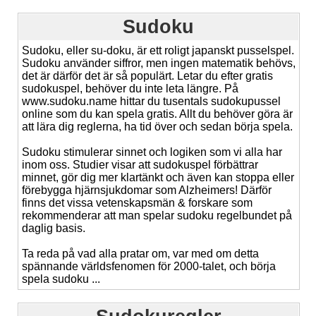
Sudoku
Sudoku, eller su-doku, är ett roligt japanskt pusselspel.
Sudoku använder siffror, men ingen matematik behövs,
det är därför det är så populärt. Letar du efter gratis
sudokuspel, behöver du inte leta längre. På
www.sudoku.name hittar du tusentals sudokupussel
online som du kan spela gratis. Allt du behöver göra är
att lära dig reglerna, ha tid över och sedan börja spela.
Sudoku stimulerar sinnet och logiken som vi alla har
inom oss. Studier visar att sudokuspel förbättrar
minnet, gör dig mer klartänkt och även kan stoppa eller
förebygga hjärnsjukdomar som Alzheimers! Därför
finns det vissa vetenskapsmän & forskare som
rekommenderar att man spelar sudoku regelbundet på
daglig basis.
Ta reda på vad alla pratar om, var med om detta
spännande världsfenomen för 2000-talet, och börja
spela sudoku ...