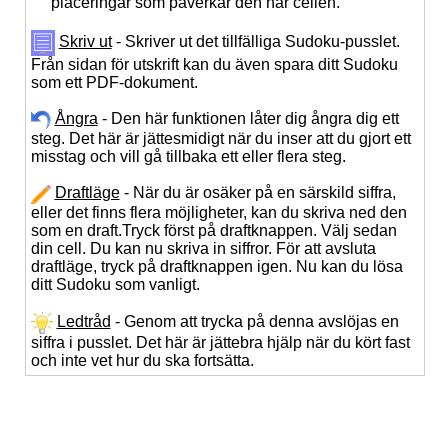
placeringar som påverkar den här cellen.
Skriv ut
- Skriver ut det tillfälliga Sudoku-pusslet.
Från sidan för utskrift kan du även spara ditt Sudoku
som ett PDF-dokument.
Ångra
- Den här funktionen låter dig ångra dig ett
steg. Det här är jättesmidigt när du inser att du gjort ett
misstag och vill gå tillbaka ett eller flera steg.
Draftläge
- När du är osäker på en särskild siffra,
eller det finns flera möjligheter, kan du skriva ned den
som en draft.Tryck först på draftknappen. Välj sedan
din cell. Du kan nu skriva in siffror. För att avsluta
draftläge, tryck på draftknappen igen. Nu kan du lösa
ditt Sudoku som vanligt.
Ledtråd
- Genom att trycka på denna avslöjas en
siffra i pusslet. Det här är jättebra hjälp när du kört fast
och inte vet hur du ska fortsätta.