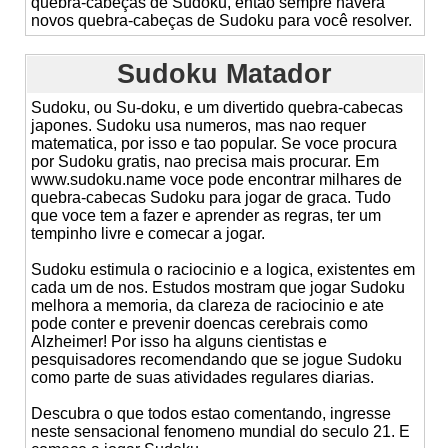
quebra-cabeças de Sudoku, então sempre haverá
novos quebra-cabeças de Sudoku para você resolver.
Sudoku Matador
Sudoku, ou Su-doku, e um divertido quebra-cabecas
japones. Sudoku usa numeros, mas nao requer
matematica, por isso e tao popular. Se voce procura
por Sudoku gratis, nao precisa mais procurar. Em
www.sudoku.name voce pode encontrar milhares de
quebra-cabecas Sudoku para jogar de graca. Tudo
que voce tem a fazer e aprender as regras, ter um
tempinho livre e comecar a jogar.
Sudoku estimula o raciocinio e a logica, existentes em
cada um de nos. Estudos mostram que jogar Sudoku
melhora a memoria, da clareza de raciocinio e ate
pode conter e prevenir doencas cerebrais como
Alzheimer! Por isso ha alguns cientistas e
pesquisadores recomendando que se jogue Sudoku
como parte de suas atividades regulares diarias.
Descubra o que todos estao comentando, ingresse
neste sensacional fenomeno mundial do seculo 21. E