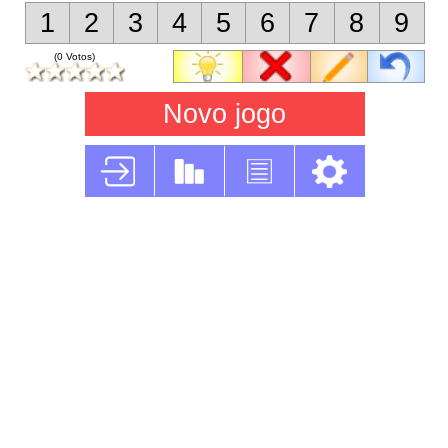
1
2
3
4
5
6
7
8
9
(0 Votos)
Novo jogo