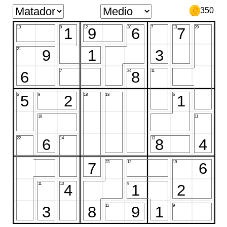
350
13
9
12
20
7
13
29
1
9
6
7
21
9
1
3
7
24
11
6
8
6
9
18
18
6
5
2
1
18
11
22
14
13
6
8
4
23
12
19
7
6
11
10
9
4
1
2
11
9
3
8
9
1