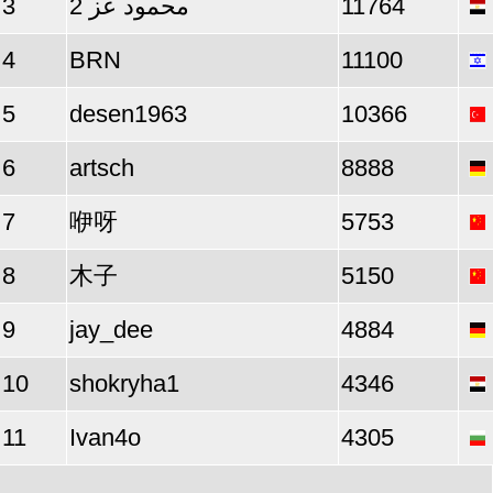
3
محمود عز 2
11764
4
BRN
11100
5
desen1963
10366
6
artsch
8888
7
咿呀
5753
8
木子
5150
9
jay_dee
4884
10
shokryha1
4346
11
Ivan4o
4305