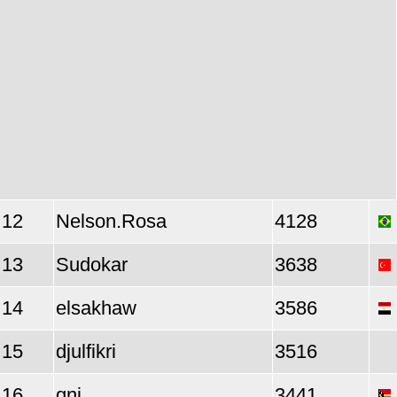
12
Nelson.Rosa
4128
13
Sudokar
3638
14
elsakhaw
3586
15
djulfikri
3516
16
qni
3441