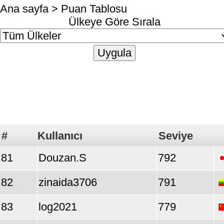
Ana sayfa
> Puan Tablosu
Ülkeye Göre Sırala
#
Kullanıcı
Seviye
81
Douzan.S
792
82
zinaida3706
791
83
log2021
779