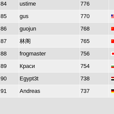
84
ustime
776
85
gus
770
86
guojun
768
87
林阁
765
88
frogmaster
756
89
Краси
754
90
Egypt3t
738
91
Andreas
737