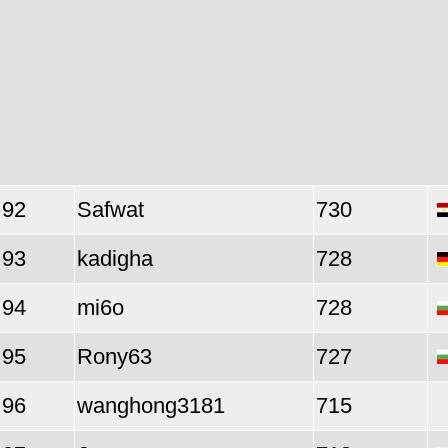
92
Safwat
730
93
kadigha
728
94
mi6o
728
95
Rony63
727
96
wanghong3181
715