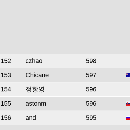
152
czhao
598
153
Chicane
597
154
정항영
596
155
astonm
596
156
and
595