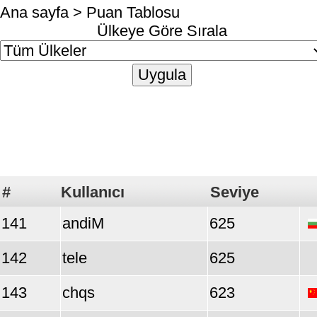
Ana sayfa
> Puan Tablosu
Ülkeye Göre Sırala
#
Kullanıcı
Seviye
141
andiM
625
142
tele
625
143
chqs
623