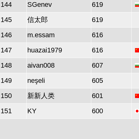
144
SGenev
619
145
信太郎
619
146
m.essam
616
147
huazai1979
616
148
aivan008
607
149
neşeli
605
150
新新人类
601
151
KY
600