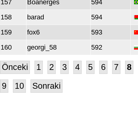
157
Boanerges
594
158
barad
594
159
fox6
593
160
georgi_58
592
Önceki
1
2
3
4
5
6
7
8
9
10
Sonraki