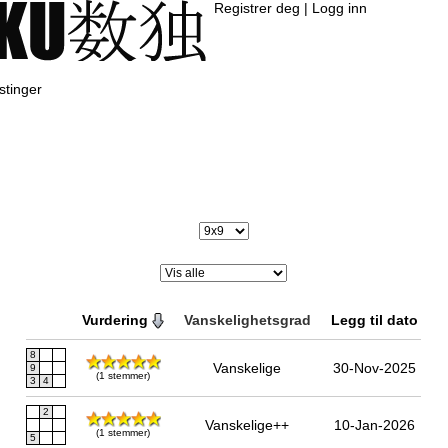
Registrer deg
|
Logg inn
tinger
Vurdering
Vanskelighetsgrad
Legg til dato
8
Vanskelige
30-Nov-2025
9
(1 stemmer)
3
4
2
Vanskelige++
10-Jan-2026
(1 stemmer)
5