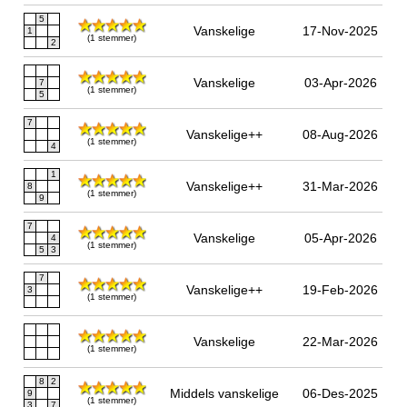
5
Vanskelige
17-Nov-2025
1
(1 stemmer)
2
Vanskelige
03-Apr-2026
7
(1 stemmer)
5
7
Vanskelige++
08-Aug-2026
(1 stemmer)
4
1
Vanskelige++
31-Mar-2026
8
(1 stemmer)
9
7
Vanskelige
05-Apr-2026
4
(1 stemmer)
5
3
7
Vanskelige++
19-Feb-2026
3
(1 stemmer)
Vanskelige
22-Mar-2026
(1 stemmer)
8
2
Middels vanskelige
06-Des-2025
9
(1 stemmer)
3
7