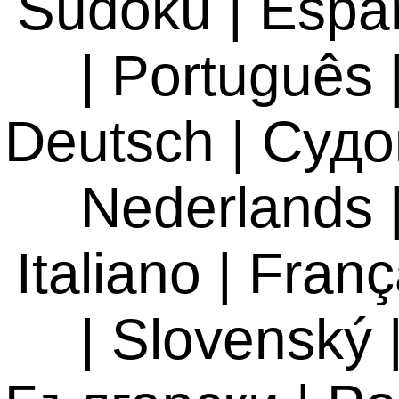
Sudoku
|
Espa
|
Português
Deutsch
|
Судо
Nederlands
Italiano
|
Franç
|
Slovenský